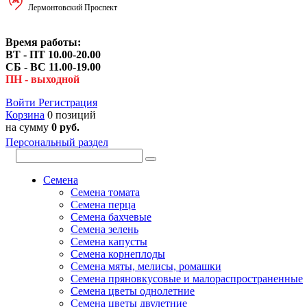
Лермонтовский Проспект
Время работы:
ВТ - ПТ 10.00-20.00
СБ - ВС 11.00-19.00
ПН - выходной
Войти
Регистрация
Корзина
0 позиций
на сумму
0 руб.
Персональный раздел
Семена
Семена томата
Семена перца
Семена бахчевые
Семена зелень
Семена капусты
Семена корнеплоды
Семена мяты, мелисы, ромашки
Семена пряновкусовые и малораспространенные
Семена цветы однолетние
Семена цветы двулетние