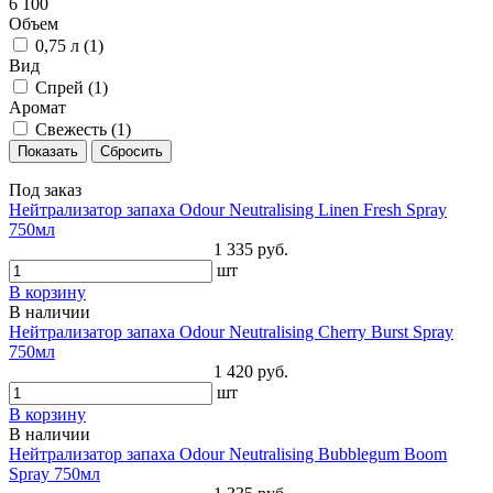
6 100
Объем
0,75 л (
1
)
Вид
Спрей (
1
)
Аромат
Свежесть (
1
)
Под заказ
Нейтрализатор запаха Odour Neutralising Linen Fresh Spray
750мл
1 335 руб.
шт
В корзину
В наличии
Нейтрализатор запаха Odour Neutralising Cherry Burst Spray
750мл
1 420 руб.
шт
В корзину
В наличии
Нейтрализатор запаха Odour Neutralising Bubblegum Boom
Spray 750мл