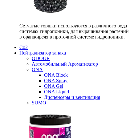
Сетчатые горшки используются в различного рода
системах гидропоники, для выращивания растений
в оранжиреях в проточной системе гидропоники.
Со2
Нейтрализатор запаха
ODOUR
Автомобильный Ароматизатор
ONA
ONA Block
ONA Spray
ONA Gel
ONA Liquid
Диспенсеры и вентиляция
SUMO