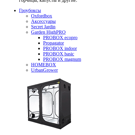
горчицы, капусты и другие.
Гроубоксы
Oxfordbox
Аксессуары
Secret Jardin
Garden HighPRO
PROBOX ecopro
Propagator
PROBOX indoor
PROBOX basic
PROBOX magnum
HOMEBOX
UrbanGrower