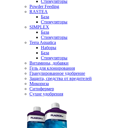
Стимуляторы
Powder Feeding
RASTEA
База
Стимуляторы
SIMPLEX
База
Стимуляторы
Terra Aquatica
Наборы
База
Стимуляторы
Витамины, добавки
Гель для клонирования
Гранулированное удобрение
Защита, средства от вредителей
Микориза
Ситифермер
Сухие удобрения