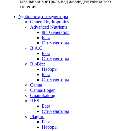
идеальный контроль над жизнедеятельностью
растения.
Удобрения, стимуляторы
General hydroponics
Advanced Nutrients
8th-Generation
База
Стимуляторы
B.A.C
База
Стимуляторы
BioBizz
Наборы
База
Стимуляторы
Canna
CannaBiogen
Guanokalong
HESI
База
Стимуляторы
Plagron
База
Наборы