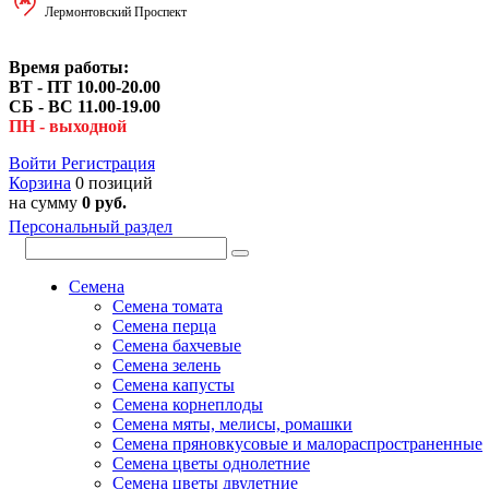
Лермонтовский Проспект
Время работы:
ВТ - ПТ 10.00-20.00
СБ - ВС 11.00-19.00
ПН - выходной
Войти
Регистрация
Корзина
0 позиций
на сумму
0 руб.
Персональный раздел
Семена
Семена томата
Семена перца
Семена бахчевые
Семена зелень
Семена капусты
Семена корнеплоды
Семена мяты, мелисы, ромашки
Семена пряновкусовые и малораспространенные
Семена цветы однолетние
Семена цветы двулетние