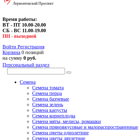
Лермонтовский Проспект
Время работы:
ВТ - ПТ 10.00-20.00
СБ - ВС 11.00-19.00
ПН - выходной
Войти
Регистрация
Корзина
0 позиций
на сумму
0 руб.
Персональный раздел
Семена
Семена томата
Семена перца
Семена бахчевые
Семена зелень
Семена капусты
Семена корнеплоды
Семена мяты, мелисы, ромашки
Семена пряновкусовые и малораспространенные
Семена цветы однолетние
Семена цветы двулетние