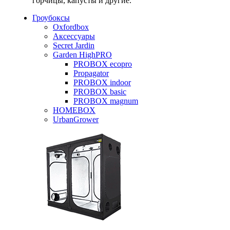
горчицы, капусты и другие.
Гроубоксы
Oxfordbox
Аксессуары
Secret Jardin
Garden HighPRO
PROBOX ecopro
Propagator
PROBOX indoor
PROBOX basic
PROBOX magnum
HOMEBOX
UrbanGrower