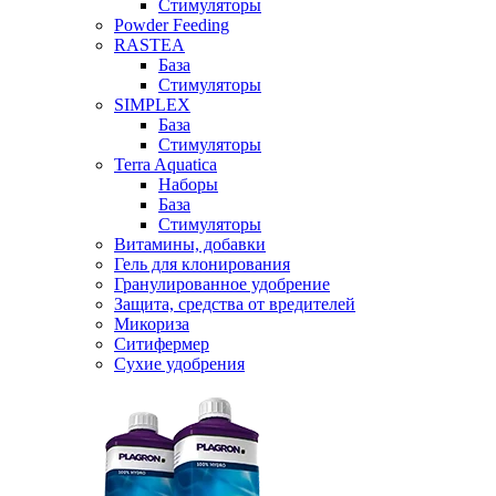
Стимуляторы
Powder Feeding
RASTEA
База
Стимуляторы
SIMPLEX
База
Стимуляторы
Terra Aquatica
Наборы
База
Стимуляторы
Витамины, добавки
Гель для клонирования
Гранулированное удобрение
Защита, средства от вредителей
Микориза
Ситифермер
Сухие удобрения