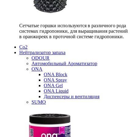
Сетчатые горшки используются в различного рода
системах гидропоники, для выращивания растений
в оранжиреях в проточной системе гидропоники.
Со2
Нейтрализатор запаха
ODOUR
Автомобильный Ароматизатор
ONA
ONA Block
ONA Spray
ONA Gel
ONA Liquid
Диспенсеры и вентиляция
SUMO