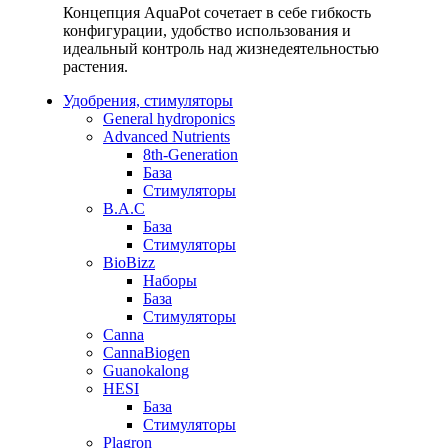
Концепция AquaPot сочетает в себе гибкость
конфигурации, удобство использования и
идеальный контроль над жизнедеятельностью
растения.
Удобрения, стимуляторы
General hydroponics
Advanced Nutrients
8th-Generation
База
Стимуляторы
B.A.C
База
Стимуляторы
BioBizz
Наборы
База
Стимуляторы
Canna
CannaBiogen
Guanokalong
HESI
База
Стимуляторы
Plagron