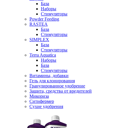
База
Наборы
Стимуляторы
Powder Feeding
RASTEA
База
Стимуляторы
SIMPLEX
База
Стимуляторы
Terra Aquatica
Наборы
База
Стимуляторы
Витамины, добавки
Гель для клонирования
Гранулированное удобрение
Защита, средства от вредителей
Микориза
Ситифермер
Сухие удобрения