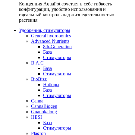
Концепция AquaPot сочетает в себе гибкость
конфигурации, удобство использования и
идеальный контроль над жизнедеятельностью
растения.
Удобрения, стимуляторы
General hydroponics
Advanced Nutrients
8th-Generation
База
Стимуляторы
B.A.C
База
Стимуляторы
BioBizz
Наборы
База
Стимуляторы
Canna
CannaBiogen
Guanokalong
HESI
База
Стимуляторы
Plagron