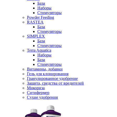
База
Наборы
Стимуляторы
Powder Feeding
RASTEA
База
Стимуляторы
SIMPLEX
База
Стимуляторы
Terra Aquatica
Наборы
База
Стимуляторы
Витамины, добавки
Гель для клонирования
Гранулированное удобрение
Защита, средства от вредителей
Микориза
Ситифермер
Сухие удобрения