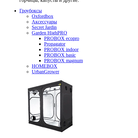
горчицы, капусты и другие.
Гроубоксы
Oxfordbox
Аксессуары
Secret Jardin
Garden HighPRO
PROBOX ecopro
Propagator
PROBOX indoor
PROBOX basic
PROBOX magnum
HOMEBOX
UrbanGrower