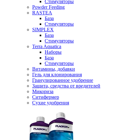
Стимуляторы
Powder Feeding
RASTEA
База
Стимуляторы
SIMPLEX
База
Стимуляторы
Terra Aquatica
Наборы
База
Стимуляторы
Витамины, добавки
Гель для клонирования
Гранулированное удобрение
Защита, средства от вредителей
Микориза
Ситифермер
Сухие удобрения