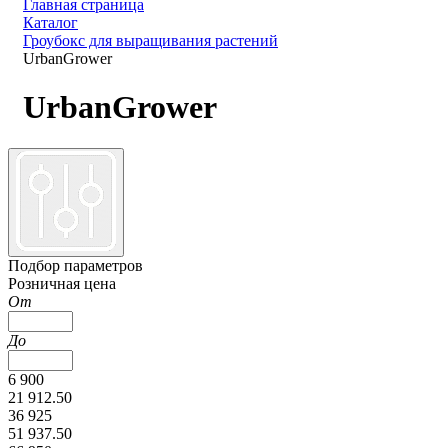
Главная страница
Каталог
Гроубокс для выращивания растений
UrbanGrower
UrbanGrower
Подбор параметров
Розничная цена
От
До
6 900
21 912.50
36 925
51 937.50