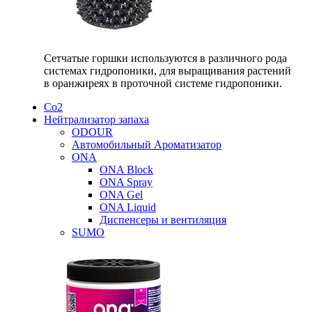
Сетчатые горшки используются в различного рода
системах гидропоники, для выращивания растений
в оранжиреях в проточной системе гидропоники.
Со2
Нейтрализатор запаха
ODOUR
Автомобильный Ароматизатор
ONA
ONA Block
ONA Spray
ONA Gel
ONA Liquid
Диспенсеры и вентиляция
SUMO