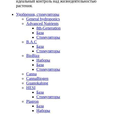
идеальный контроль над жизнедеятельностью
растения.
Удобрения, стимуляторы
General hydroponics
Advanced Nutrients
8th-Generation
База
Стимуляторы
B.A.C
База
Стимуляторы
BioBizz
Наборы
База
Стимуляторы
Canna
CannaBiogen
Guanokalong
HESI
База
Стимуляторы
Plagron
База
Наборы