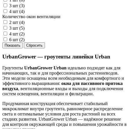
3 шт (
3
)
4 шт (
4
)
Количество окон вентиляции
2 шт (
4
)
3 шт (
5
)
4 шт (
2
)
6 шт (
2
)
UrbanGrower — гроутенты линейки Urban
Гроутенты
UrbanGrower Urban
идеально подходят как для
начинающих, так и для профессиональных растениеводов.
Эти модели оснащены всем необходимым для комфортного и
эффективного выращивания:
окна для пассивного притока
воздуха
, вентиляционные входы и выходы для подключения
систем освещения, вентиляции и фильтрации.
Продуманная конструкция обеспечивает стабильный
микроклимат внутри гроутента, равномерное распределение
света и оптимальные условия для роста растений на всех
стадиях развития. UrbanGrower Urban — надёжное решение
для контроля окружающей среды и повышения урожайности в