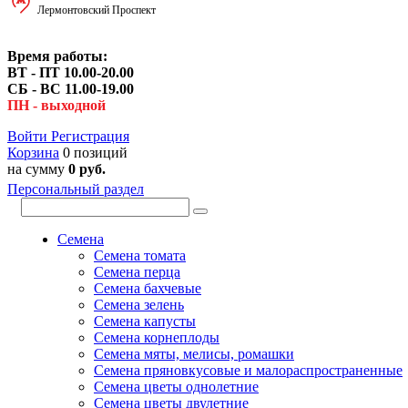
Лермонтовский Проспект
Время работы:
ВТ - ПТ 10.00-20.00
СБ - ВС 11.00-19.00
ПН - выходной
Войти
Регистрация
Корзина
0 позиций
на сумму
0 руб.
Персональный раздел
Семена
Семена томата
Семена перца
Семена бахчевые
Семена зелень
Семена капусты
Семена корнеплоды
Семена мяты, мелисы, ромашки
Семена пряновкусовые и малораспространенные
Семена цветы однолетние
Семена цветы двулетние