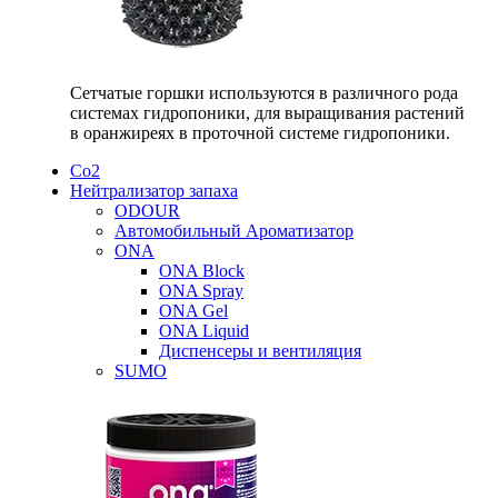
Сетчатые горшки используются в различного рода
системах гидропоники, для выращивания растений
в оранжиреях в проточной системе гидропоники.
Со2
Нейтрализатор запаха
ODOUR
Автомобильный Ароматизатор
ONA
ONA Block
ONA Spray
ONA Gel
ONA Liquid
Диспенсеры и вентиляция
SUMO