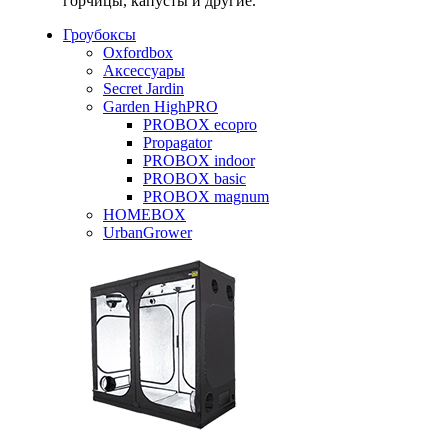
горчицы, капусты и другие.
Гроубоксы
Oxfordbox
Аксессуары
Secret Jardin
Garden HighPRO
PROBOX ecopro
Propagator
PROBOX indoor
PROBOX basic
PROBOX magnum
HOMEBOX
UrbanGrower