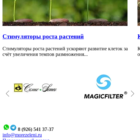
Стимуляторы роста растений
Стимуляторы роста растений ускоряют развитие клеток за
К
счёт увеличения темпов размножения...
о
8 (926) 541 37-37
i
nfo@morezeleni.ru