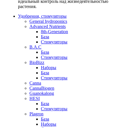
идеальный контроль над жизнедеятельностью
растения.
Удобрения, стимуляторы
General hydroponics
Advanced Nutrients
8th-Generation
База
Стимуляторы
B.A.C
База
Стимуляторы
BioBizz
Наборы
База
Стимуляторы
Canna
CannaBiogen
Guanokalong
HESI
База
Стимуляторы
Plagron
База
Наборы