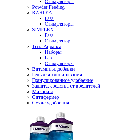
Стимуляторы
Powder Feeding
RASTEA
База
Стимуляторы
SIMPLEX
База
Стимуляторы
Terra Aquatica
Наборы
База
Стимуляторы
Витамины, добавки
Гель для клонирования
Гранулированное удобрение
Защита, средства от вредителей
Микориза
Ситифермер
Сухие удобрения