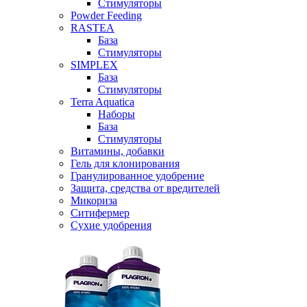
Стимуляторы
Powder Feeding
RASTEA
База
Стимуляторы
SIMPLEX
База
Стимуляторы
Terra Aquatica
Наборы
База
Стимуляторы
Витамины, добавки
Гель для клонирования
Гранулированное удобрение
Защита, средства от вредителей
Микориза
Ситифермер
Сухие удобрения