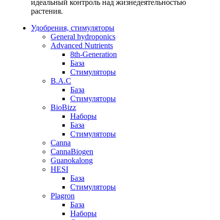
идеальный контроль над жизнедеятельностью
растения.
Удобрения, стимуляторы
General hydroponics
Advanced Nutrients
8th-Generation
База
Стимуляторы
B.A.C
База
Стимуляторы
BioBizz
Наборы
База
Стимуляторы
Canna
CannaBiogen
Guanokalong
HESI
База
Стимуляторы
Plagron
База
Наборы