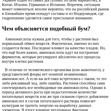
Украине (один из самых доступных по цене вариантов), в
Китае, Италии, Германии и Испании. Впрочем, ситуация
может измениться: вполне вероятно, что на российский рынок
в ближайшее время попадут составы и из Нидерландов, где
гидропонике уделяется самое пристальное внимание.
Чем объясняется подобный бум?
Аминокислоты нужны для того, чтобы у растения был
нормальный обмен веществ. Фактически, именно из них
создаются белки. Последние влияют на качество плодов. Но,
что ещё более важно, аминокислоты идут на построение
ферментов, которые регулируют абсолютно все процессы
внутри клетки растения.
В отличие от человеческого организма (или животного), у
представителей флоры нет понятий незаменимых
аминокислот. А если вы всё-таки встретились с таким, то это
либо рекламный ход, либо ошибка. Растения способны сами
синтезировать все необходимые им аминокислоты. Однако в
период активного роста при недостаточном количестве
питательных веществ или же при сильном стрессе добавление
аминокислот в состав питательного раствора помогает
культурам не тратить энергию на выработку данных
элементов. В итоге влияние негативных факторов