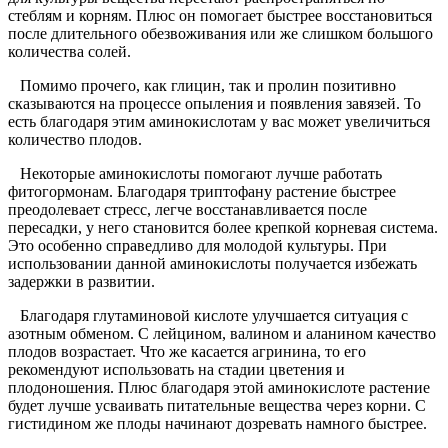
стеблям и корням. Плюс он помогает быстрее восстановиться
после длительного обезвоживания или же слишком большого
количества солей.
Помимо прочего, как глицин, так и пролин позитивно
сказываются на процессе опыления и появления завязей. То
есть благодаря этим аминокислотам у вас может увеличиться
количество плодов.
Некоторые аминокислоты помогают лучше работать
фитогормонам. Благодаря триптофану растение быстрее
преодолевает стресс, легче восстанавливается после
пересадки, у него становится более крепкой корневая система.
Это особенно справедливо для молодой культуры. При
использовании данной аминокислоты получается избежать
задержки в развитии.
Благодаря глутаминовой кислоте улучшается ситуация с
азотным обменом. С лейцином, валином и аланином качество
плодов возрастает. Что же касается агринина, то его
рекомендуют использовать на стадии цветения и
плодоношения. Плюс благодаря этой аминокислоте растение
будет лучше усваивать питательные вещества через корни. С
гистидином же плоды начинают дозревать намного быстрее.