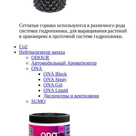
Сетчатые горшки используются в различного рода
системах гидропоники, для выращивания растений
в оранжиреях в проточной системе гидропоники.
Со2
Нейтрализатор запаха
ODOUR
Автомобильный Ароматизатор
ONA
ONA Block
ONA Spray
ONA Gel
ONA Liquid
Диспенсеры и вентиляция
SUMO