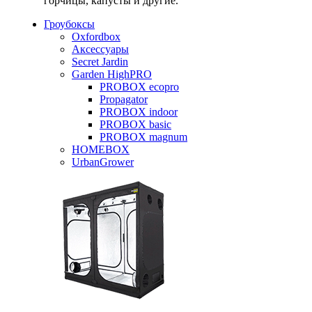
горчицы, капусты и другие.
Гроубоксы
Oxfordbox
Аксессуары
Secret Jardin
Garden HighPRO
PROBOX ecopro
Propagator
PROBOX indoor
PROBOX basic
PROBOX magnum
HOMEBOX
UrbanGrower