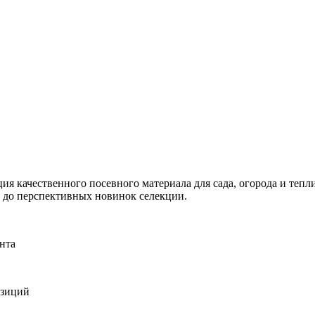
я качественного посевного материала для сада, огорода и тепли
и до перспективных новинок селекции.
нта
озиций