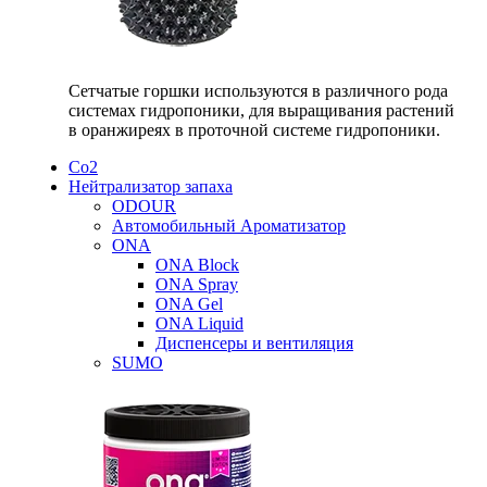
Сетчатые горшки используются в различного рода
системах гидропоники, для выращивания растений
в оранжиреях в проточной системе гидропоники.
Со2
Нейтрализатор запаха
ODOUR
Автомобильный Ароматизатор
ONA
ONA Block
ONA Spray
ONA Gel
ONA Liquid
Диспенсеры и вентиляция
SUMO