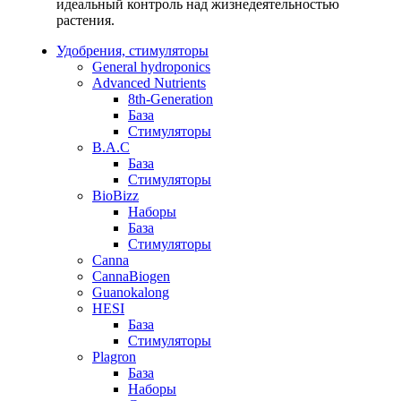
идеальный контроль над жизнедеятельностью
растения.
Удобрения, стимуляторы
General hydroponics
Advanced Nutrients
8th-Generation
База
Стимуляторы
B.A.C
База
Стимуляторы
BioBizz
Наборы
База
Стимуляторы
Canna
CannaBiogen
Guanokalong
HESI
База
Стимуляторы
Plagron
База
Наборы