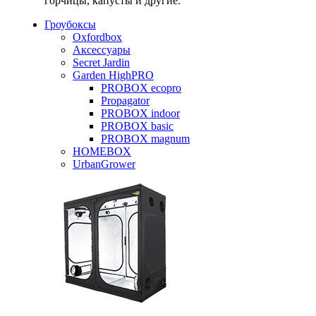
горчицы, капусты и другие.
Гроубоксы
Oxfordbox
Аксессуары
Secret Jardin
Garden HighPRO
PROBOX ecopro
Propagator
PROBOX indoor
PROBOX basic
PROBOX magnum
HOMEBOX
UrbanGrower