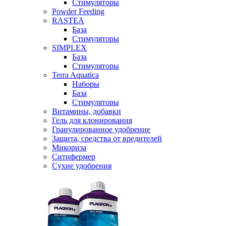
Стимуляторы
Powder Feeding
RASTEA
База
Стимуляторы
SIMPLEX
База
Стимуляторы
Terra Aquatica
Наборы
База
Стимуляторы
Витамины, добавки
Гель для клонирования
Гранулированное удобрение
Защита, средства от вредителей
Микориза
Ситифермер
Сухие удобрения