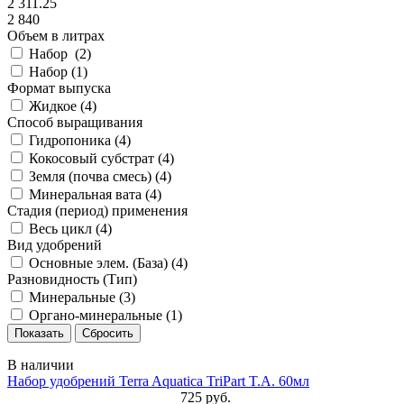
2 311.25
2 840
Объем в литрах
Набор (
2
)
Набор (
1
)
Формат выпуска
Жидкое (
4
)
Способ выращивания
Гидропоника (
4
)
Кокосовый субстрат (
4
)
Земля (почва смесь) (
4
)
Минеральная вата (
4
)
Стадия (период) применения
Весь цикл (
4
)
Вид удобрений
Основные элем. (База) (
4
)
Разновидность (Тип)
Минеральные (
3
)
Органо-минеральные (
1
)
В наличии
Набор удобрений Terra Aquatica TriPart T.A. 60мл
725 руб.