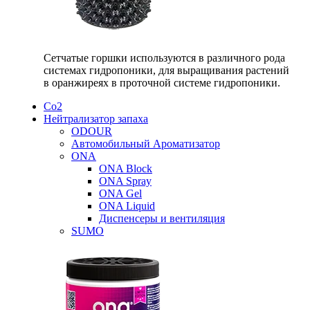
Сетчатые горшки используются в различного рода
системах гидропоники, для выращивания растений
в оранжиреях в проточной системе гидропоники.
Со2
Нейтрализатор запаха
ODOUR
Автомобильный Ароматизатор
ONA
ONA Block
ONA Spray
ONA Gel
ONA Liquid
Диспенсеры и вентиляция
SUMO