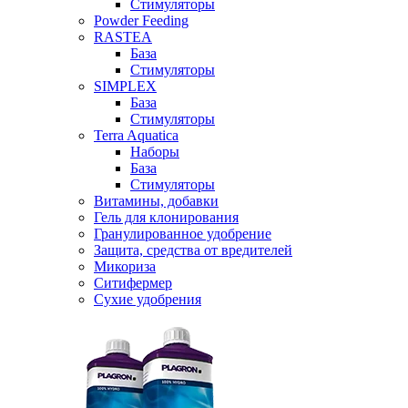
Стимуляторы
Powder Feeding
RASTEA
База
Стимуляторы
SIMPLEX
База
Стимуляторы
Terra Aquatica
Наборы
База
Стимуляторы
Витамины, добавки
Гель для клонирования
Гранулированное удобрение
Защита, средства от вредителей
Микориза
Ситифермер
Сухие удобрения