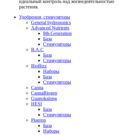
идеальный контроль над жизнедеятельностью
растения.
Удобрения, стимуляторы
General hydroponics
Advanced Nutrients
8th-Generation
База
Стимуляторы
B.A.C
База
Стимуляторы
BioBizz
Наборы
База
Стимуляторы
Canna
CannaBiogen
Guanokalong
HESI
База
Стимуляторы
Plagron
База
Наборы