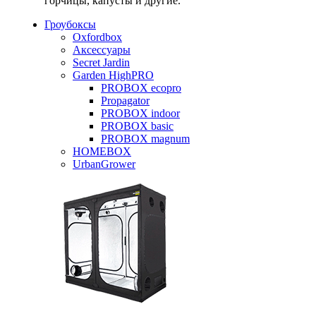
горчицы, капусты и другие.
Гроубоксы
Oxfordbox
Аксессуары
Secret Jardin
Garden HighPRO
PROBOX ecopro
Propagator
PROBOX indoor
PROBOX basic
PROBOX magnum
HOMEBOX
UrbanGrower