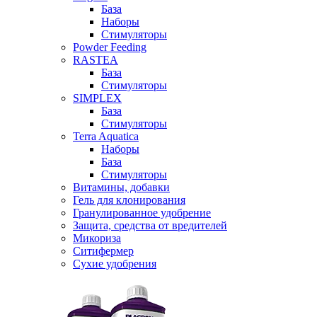
База
Наборы
Стимуляторы
Powder Feeding
RASTEA
База
Стимуляторы
SIMPLEX
База
Стимуляторы
Terra Aquatica
Наборы
База
Стимуляторы
Витамины, добавки
Гель для клонирования
Гранулированное удобрение
Защита, средства от вредителей
Микориза
Ситифермер
Сухие удобрения