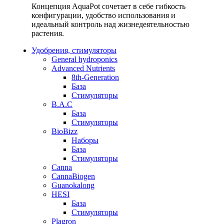
Концепция AquaPot сочетает в себе гибкость
конфигурации, удобство использования и
идеальный контроль над жизнедеятельностью
растения.
Удобрения, стимуляторы
General hydroponics
Advanced Nutrients
8th-Generation
База
Стимуляторы
B.A.C
База
Стимуляторы
BioBizz
Наборы
База
Стимуляторы
Canna
CannaBiogen
Guanokalong
HESI
База
Стимуляторы
Plagron