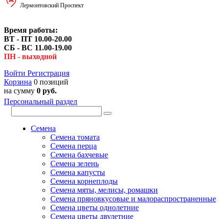
Лермонтовский Проспект
Время работы:
ВТ - ПТ 10.00-20.00
СБ - ВС 11.00-19.00
ПН - выходной
Войти
Регистрация
Корзина
0 позиций
на сумму
0 руб.
Персональный раздел
Семена
Семена томата
Семена перца
Семена бахчевые
Семена зелень
Семена капусты
Семена корнеплоды
Семена мяты, мелисы, ромашки
Семена пряновкусовые и малораспространенные
Семена цветы однолетние
Семена цветы двулетние