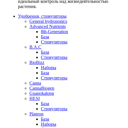
идеальный контроль над жизнедеятельностью
растения.
Удобрения, стимуляторы
General hydroponics
Advanced Nutrients
8th-Generation
База
Стимуляторы
B.A.C
База
Стимуляторы
BioBizz
Наборы
База
Стимуляторы
Canna
CannaBiogen
Guanokalong
HESI
База
Стимуляторы
Plagron
База
Наборы