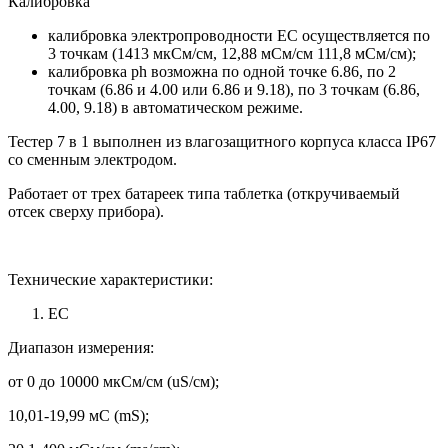
Калибровка
калибровка электропроводности EC осуществляется по
3 точкам (1413 мкСм/см, 12,88 мСм/см 111,8 мСм/см);
калибровка ph возможна по одной точке 6.86, по 2
точкам (6.86 и 4.00 или 6.86 и 9.18), по 3 точкам (6.86,
4.00, 9.18) в автоматическом режиме.
Тестер 7 в 1 выполнен из влагозащитного корпуса класса IP67
со сменным электродом.
Работает от трех батареек типа таблетка (откручиваемый
отсек сверху прибора).
Технические характеристики:
ЕС
Диапазон измерения:
от 0 до 10000 мкСм/см (uS/см);
10,01-19,99 мС (mS);