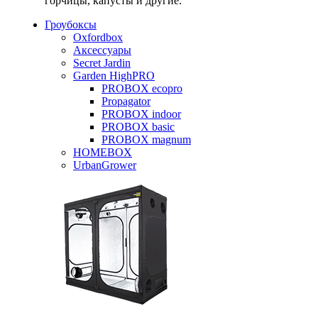
горчицы, капусты и другие.
Гроубоксы
Oxfordbox
Аксессуары
Secret Jardin
Garden HighPRO
PROBOX ecopro
Propagator
PROBOX indoor
PROBOX basic
PROBOX magnum
HOMEBOX
UrbanGrower