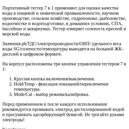
Портативный тестер 7 в 1 применяют для оценки качества
воды в пищевой и химической промышленности, научном
производстве, сельском хозяйстве, гидропонике, рыболовстве,
водоочистке и водоподготовке, в домашних условиях, СПА,
бассейнах и аквариумах. Тестер измеряет соленость пресной и
морской воды.
Значения ph/ТДС/электропроводности/ОВП/ удельного веса
воды SG/солености/температуры выводятся на большой ЖК-
дисплей в цифровом формате.
На корпусе расположены три кнопки управления тестером 7 в
1:
Круглая кнопка включения/выключения.
Hold/Temp - фиксация показаний/переключение
температуры.
Mode/Cal - выбор режима/калибровка.
Перед применением и после каждого использования
рекомендуется промывать электрод дистиллированной водой
и просушивать адсорбирующей бумагой. Не трогайте руками
электроды!