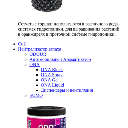
Сетчатые горшки используются в различного рода
системах гидропоники, для выращивания растений
в оранжиреях в проточной системе гидропоники.
Со2
Нейтрализатор запаха
ODOUR
Автомобильный Ароматизатор
ONA
ONA Block
ONA Spray
ONA Gel
ONA Liquid
Диспенсеры и вентиляция
SUMO