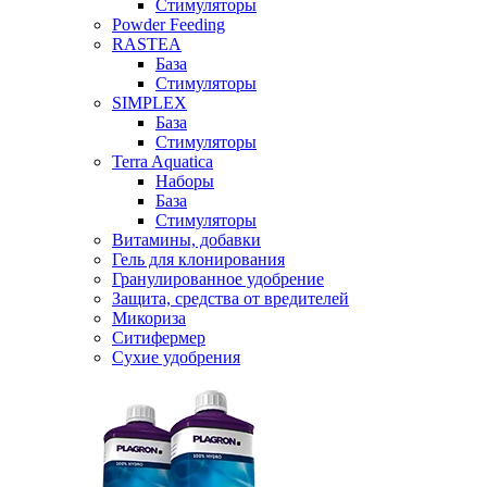
Стимуляторы
Powder Feeding
RASTEA
База
Стимуляторы
SIMPLEX
База
Стимуляторы
Terra Aquatica
Наборы
База
Стимуляторы
Витамины, добавки
Гель для клонирования
Гранулированное удобрение
Защита, средства от вредителей
Микориза
Ситифермер
Сухие удобрения