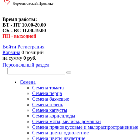
Лермонтовский Проспект
Время работы:
ВТ - ПТ 10.00-20.00
СБ - ВС 11.00-19.00
ПН - выходной
Войти
Регистрация
Корзина
0 позиций
на сумму
0 руб.
Персональный раздел
Семена
Семена томата
Семена перца
Семена бахчевые
Семена зелень
Семена капусты
Семена корнеплоды
Семена мяты, мелисы, ромашки
Семена пряновкусовые и малораспространенные
Семена цветы однолетние
Семена цветы двулетние