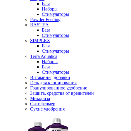
База
Наборы
Стимуляторы
Powder Feeding
RASTEA
База
Стимуляторы
SIMPLEX
База
Стимуляторы
Terra Aquatica
Наборы
База
Стимуляторы
Витамины, добавки
Гель для клонирования
Гранулированное удобрение
Защита, средства от вредителей
Микориза
Ситифермер
Сухие удобрения