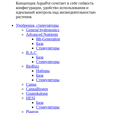
Концепция AquaPot сочетает в себе гибкость
конфигурации, удобство использования и
идеальный контроль над жизнедеятельностью
растения.
Удобрения, стимуляторы
General hydroponics
Advanced Nutrients
8th-Generation
База
Стимуляторы
B.A.C
База
Стимуляторы
BioBizz
Наборы
База
Стимуляторы
Canna
CannaBiogen
Guanokalong
HESI
База
Стимуляторы
Plagron