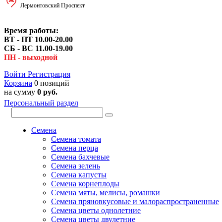
Лермонтовский Проспект
Время работы:
ВТ - ПТ 10.00-20.00
СБ - ВС 11.00-19.00
ПН - выходной
Войти
Регистрация
Корзина
0 позиций
на сумму
0 руб.
Персональный раздел
Семена
Семена томата
Семена перца
Семена бахчевые
Семена зелень
Семена капусты
Семена корнеплоды
Семена мяты, мелисы, ромашки
Семена пряновкусовые и малораспространенные
Семена цветы однолетние
Семена цветы двулетние