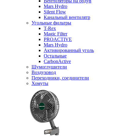
Вентиляторы на обдув
Mars Hydro
Silent Flow
Канальный вентилятр
Угольные фильтры
T-Rex
Magic Filter
PROACTIVE
Mars Hydro
Активированный уголь
Остальные
CarbonActive
Шумоглушители
Воздуховод
Переходники, соединители
Хомуты