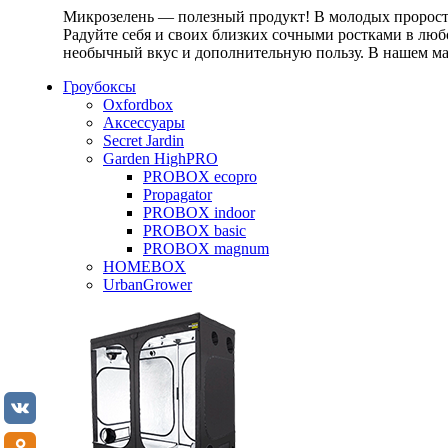
Микрозелень — полезный продукт! В молодых проростк
Радуйте себя и своих близких сочными ростками в любо
необычный вкус и дополнительную пользу. В нашем маг
Гроубоксы
Oxfordbox
Аксессуары
Secret Jardin
Garden HighPRO
PROBOX ecopro
Propagator
PROBOX indoor
PROBOX basic
PROBOX magnum
HOMEBOX
UrbanGrower