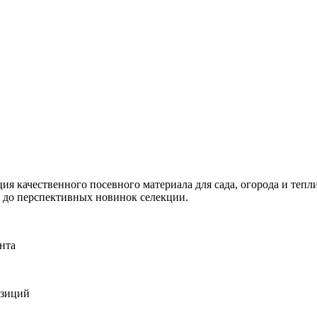
я качественного посевного материала для сада, огорода и тепли
и до перспективных новинок селекции.
нта
озиций