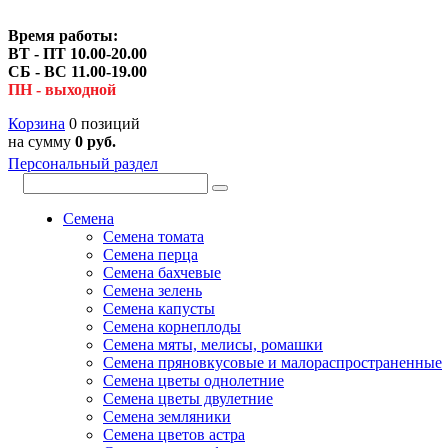
Время работы:
ВТ - ПТ 10.00-20.00
СБ - ВС 11.00-19.00
ПН - выходной
Корзина
0 позиций
на сумму
0 руб.
Персональный раздел
Семена
Семена томата
Семена перца
Семена бахчевые
Семена зелень
Семена капусты
Семена корнеплоды
Семена мяты, мелисы, ромашки
Семена пряновкусовые и малораспространенные
Семена цветы однолетние
Семена цветы двулетние
Семена земляники
Семена цветов астра