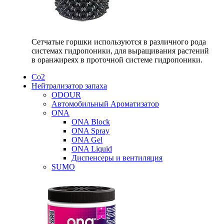
Сетчатые горшки используются в различного рода
системах гидропоники, для выращивания растений
в оранжиреях в проточной системе гидропоники.
Со2
Нейтрализатор запаха
ODOUR
Автомобильный Ароматизатор
ONA
ONA Block
ONA Spray
ONA Gel
ONA Liquid
Диспенсеры и вентиляция
SUMO