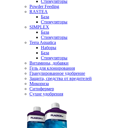
Стимуляторы
Powder Feeding
RASTEA
База
Стимуляторы
SIMPLEX
База
Стимуляторы
Terra Aquatica
Наборы
База
Стимуляторы
Витамины, добавки
Гель для клонирования
Гранулированное удобрение
Защита, средства от вредителей
Микориза
Ситифермер
Сухие удобрения