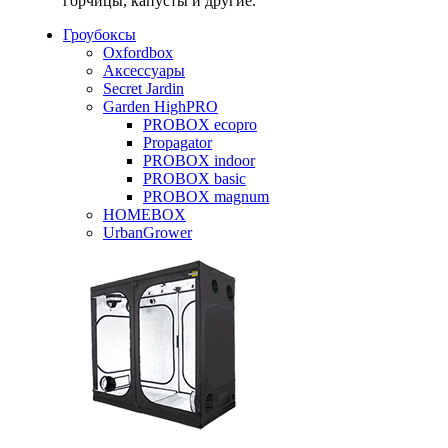
горчицы, капусты и другие.
Гроубоксы
Oxfordbox
Аксессуары
Secret Jardin
Garden HighPRO
PROBOX ecopro
Propagator
PROBOX indoor
PROBOX basic
PROBOX magnum
HOMEBOX
UrbanGrower