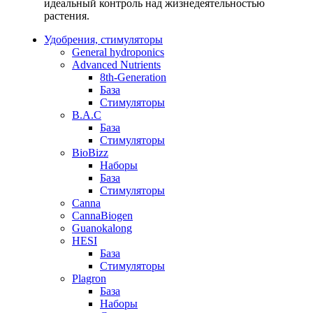
идеальный контроль над жизнедеятельностью
растения.
Удобрения, стимуляторы
General hydroponics
Advanced Nutrients
8th-Generation
База
Стимуляторы
B.A.C
База
Стимуляторы
BioBizz
Наборы
База
Стимуляторы
Canna
CannaBiogen
Guanokalong
HESI
База
Стимуляторы
Plagron
База
Наборы