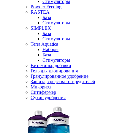
Стимуляторы
Powder Feeding
RASTEA
База
Стимуляторы
SIMPLEX
База
Стимуляторы
Terra Aquatica
Наборы
База
Стимуляторы
Витамины, добавки
Гель для клонирования
Гранулированное удобрение
Защита, средства от вредителей
Микориза
Ситифермер
Сухие удобрения