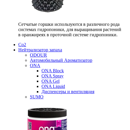
Сетчатые горшки используются в различного рода
системах гидропоники, для выращивания растений
в оранжиреях в проточной системе гидропоники.
Со2
Нейтрализатор запаха
ODOUR
Автомобильный Ароматизатор
ONA
ONA Block
ONA Spray
ONA Gel
ONA Liquid
Диспенсеры и вентиляция
SUMO