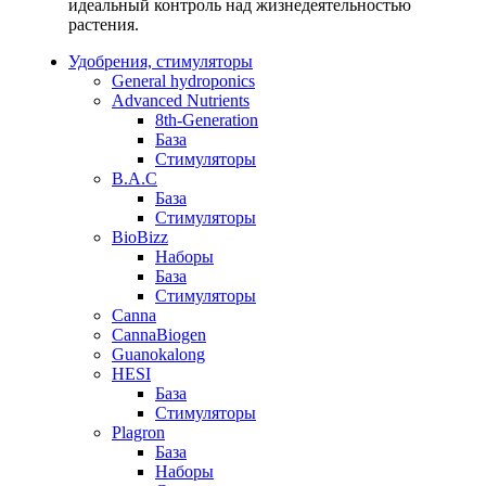
идеальный контроль над жизнедеятельностью
растения.
Удобрения, стимуляторы
General hydroponics
Advanced Nutrients
8th-Generation
База
Стимуляторы
B.A.C
База
Стимуляторы
BioBizz
Наборы
База
Стимуляторы
Canna
CannaBiogen
Guanokalong
HESI
База
Стимуляторы
Plagron
База
Наборы