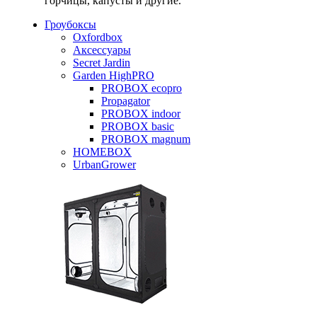
горчицы, капусты и другие.
Гроубоксы
Oxfordbox
Аксессуары
Secret Jardin
Garden HighPRO
PROBOX ecopro
Propagator
PROBOX indoor
PROBOX basic
PROBOX magnum
HOMEBOX
UrbanGrower