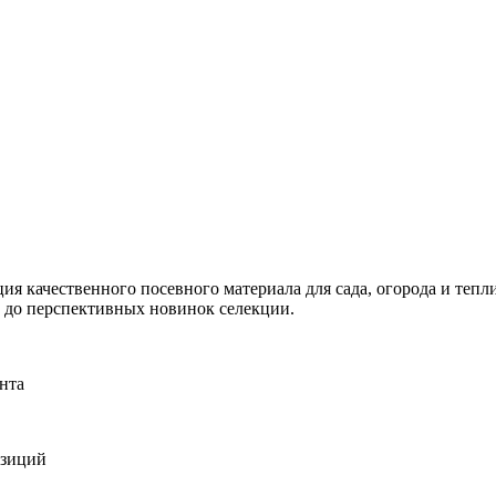
я качественного посевного материала для сада, огорода и тепли
и до перспективных новинок селекции.
нта
озиций