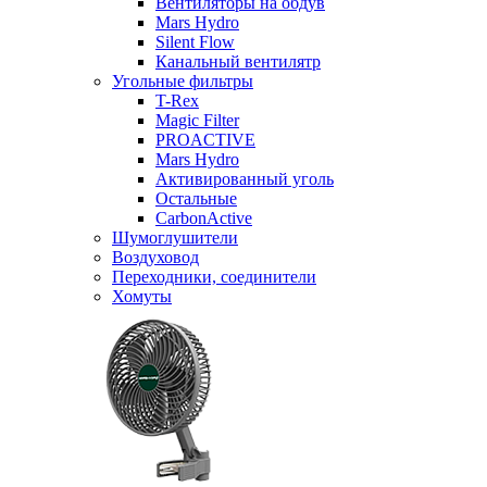
Вентиляторы на обдув
Mars Hydro
Silent Flow
Канальный вентилятр
Угольные фильтры
T-Rex
Magic Filter
PROACTIVE
Mars Hydro
Активированный уголь
Остальные
CarbonActive
Шумоглушители
Воздуховод
Переходники, соединители
Хомуты