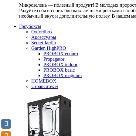
Микрозелень — полезный продукт! В молодых проростк
Радуйте себя и своих близких сочными ростками в любо
необычный вкус и дополнительную пользу. В нашем маг
Гроубоксы
Oxfordbox
Аксессуары
Secret Jardin
Garden HighPRO
PROBOX ecopro
Propagator
PROBOX indoor
PROBOX basic
PROBOX magnum
HOMEBOX
UrbanGrower