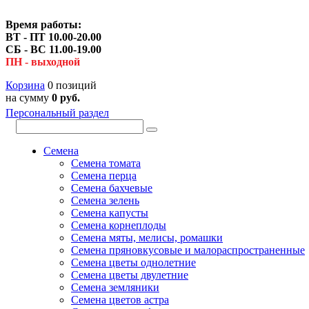
Время работы:
ВТ - ПТ 10.00-20.00
СБ - ВС 11.00-19.00
ПН - выходной
Корзина
0 позиций
на сумму
0 руб.
Персональный раздел
Семена
Семена томата
Семена перца
Семена бахчевые
Семена зелень
Семена капусты
Семена корнеплоды
Семена мяты, мелисы, ромашки
Семена пряновкусовые и малораспространенные
Семена цветы однолетние
Семена цветы двулетние
Семена земляники
Семена цветов астра