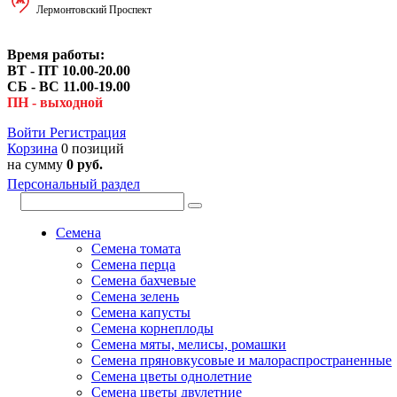
Лермонтовский Проспект
Время работы:
ВТ - ПТ 10.00-20.00
СБ - ВС 11.00-19.00
ПН - выходной
Войти
Регистрация
Корзина
0 позиций
на сумму
0 руб.
Персональный раздел
Семена
Семена томата
Семена перца
Семена бахчевые
Семена зелень
Семена капусты
Семена корнеплоды
Семена мяты, мелисы, ромашки
Семена пряновкусовые и малораспространенные
Семена цветы однолетние
Семена цветы двулетние