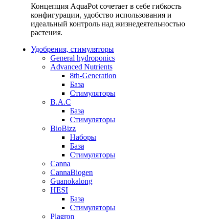
Концепция AquaPot сочетает в себе гибкость
конфигурации, удобство использования и
идеальный контроль над жизнедеятельностью
растения.
Удобрения, стимуляторы
General hydroponics
Advanced Nutrients
8th-Generation
База
Стимуляторы
B.A.C
База
Стимуляторы
BioBizz
Наборы
База
Стимуляторы
Canna
CannaBiogen
Guanokalong
HESI
База
Стимуляторы
Plagron