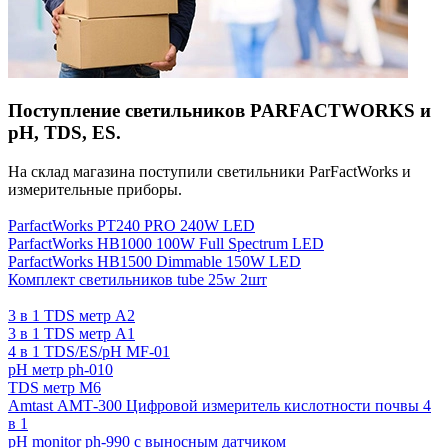
Поступление светильников PARFACTWORKS и
pH, TDS, ES.
На склад магазина поступили светильники ParFactWorks и
измерительные приборы.
ParfactWorks PT240 PRO 240W LED
ParfactWorks HB1000 100W Full Spectrum LED
ParfactWorks HB1500 Dimmable 150W LED
Комплект светильников tube 25w 2шт
3 в 1 TDS метр A2
3 в 1 TDS метр A1
4 в 1 TDS/ES/pH MF-01
pH метр ph-010
TDS метр M6
Amtast АМТ-300 Цифровой измеритель кислотности почвы 4
в 1
pH monitor ph-990 с выносным датчиком