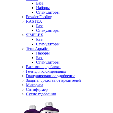
База
Наборы
Стимуляторы
Powder Feeding
RASTEA
База
Стимуляторы
SIMPLEX
База
Стимуляторы
Terra Aquatica
Наборы
База
Стимуляторы
Витамины, добавки
Гель для клонирования
Гранулированное удобрение
Защита, средства от вредителей
Микориза
Ситифермер
Сухие удобрения