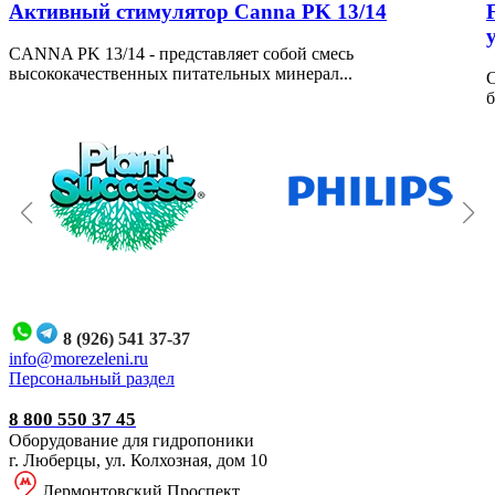
Активный стимулятор Canna PK 13/14
CANNA PK 13/14 - представляет собой смесь
высококачественных питательных минерал...
С
б
8 (926) 541 37-37
i
nfo@morezeleni.ru
Персональный раздел
8 800 550 37 45
Оборудование для гидропоники
г. Люберцы, ул. Колхозная, дом 10
Лермонтовский Проспект