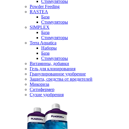
Стимуляторы
Powder Feeding
RASTEA
База
Стимуляторы
SIMPLEX
База
Стимуляторы
Terra Aquatica
Наборы
База
Стимуляторы
Витамины, добавки
Гель для клонирования
Гранулированное удобрение
Защита, средства от вредителей
Микориза
Ситифермер
Сухие удобрения