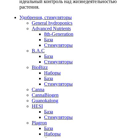
идеальный контроль над жизнедеятельностью
растения.
Удобрения, стимуляторы
General hydroponics
Advanced Nutrients
8th-Generation
База
Стимуляторы
B.A.C
База
Стимуляторы
BioBizz
Наборы
База
Стимуляторы
Canna
CannaBiogen
Guanokalong
HESI
База
Стимуляторы
Plagron
База
Наборы