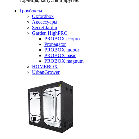
горчицы, капусты и другие.
Гроубоксы
Oxfordbox
Аксессуары
Secret Jardin
Garden HighPRO
PROBOX ecopro
Propagator
PROBOX indoor
PROBOX basic
PROBOX magnum
HOMEBOX
UrbanGrower