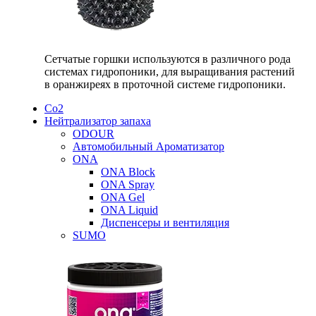
Сетчатые горшки используются в различного рода
системах гидропоники, для выращивания растений
в оранжиреях в проточной системе гидропоники.
Со2
Нейтрализатор запаха
ODOUR
Автомобильный Ароматизатор
ONA
ONA Block
ONA Spray
ONA Gel
ONA Liquid
Диспенсеры и вентиляция
SUMO