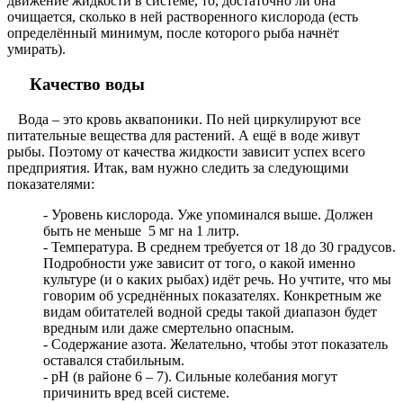
движение жидкости в системе, то, достаточно ли она
очищается, сколько в ней растворенного кислорода (есть
определённый минимум, после которого рыба начнёт
умирать).
Качество воды
Вода – это кровь аквапоники. По ней циркулируют все
питательные вещества для растений. А ещё в воде живут
рыбы. Поэтому от качества жидкости зависит успех всего
предприятия. Итак, вам нужно следить за следующими
показателями:
- Уровень кислорода. Уже упоминался выше. Должен
быть не меньше 5 мг на 1 литр.
- Температура. В среднем требуется от 18 до 30 градусов.
Подробности уже зависит от того, о какой именно
культуре (и о каких рыбах) идёт речь. Но учтите, что мы
говорим об усреднённых показателях. Конкретным же
видам обитателей водной среды такой диапазон будет
вредным или даже смертельно опасным.
- Содержание азота. Желательно, чтобы этот показатель
оставался стабильным.
- рН (в районе 6 – 7). Сильные колебания могут
причинить вред всей системе.