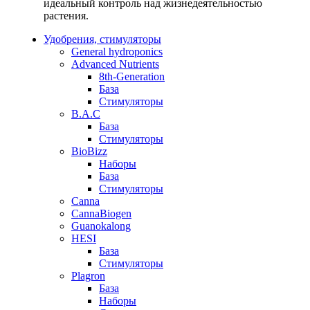
идеальный контроль над жизнедеятельностью
растения.
Удобрения, стимуляторы
General hydroponics
Advanced Nutrients
8th-Generation
База
Стимуляторы
B.A.C
База
Стимуляторы
BioBizz
Наборы
База
Стимуляторы
Canna
CannaBiogen
Guanokalong
HESI
База
Стимуляторы
Plagron
База
Наборы