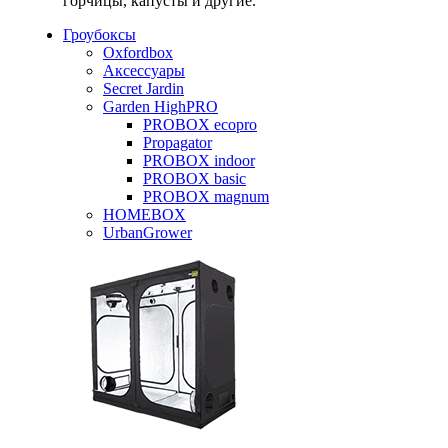
горчицы, капусты и другие.
Гроубоксы
Oxfordbox
Аксессуары
Secret Jardin
Garden HighPRO
PROBOX ecopro
Propagator
PROBOX indoor
PROBOX basic
PROBOX magnum
HOMEBOX
UrbanGrower