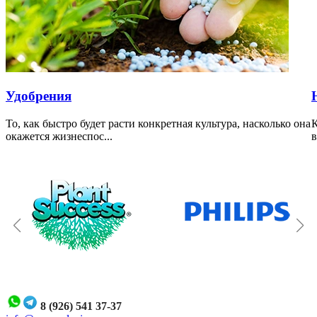
Удобрения
То, как быстро будет расти конкретная культура, насколько она
К
окажется жизнеспос...
в
8 (926) 541 37-37