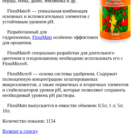
перцы, бобы, дыни, земляника и др.
FloraMato® — уникальная комбинация
основных и вспомогательных элементов с
устойчивым уровнем pH.
Разработанный для
гидропоники,
FloraMato
особенно эффективен
для орошения.
FloraMato® специально разработан для длительного
цветения и плодоношения; необходимо использовать его с
FloraMicro®.
FloraMicro® — основа системы удобрения. Содержит
полноценную концентрацию хелатированных
микроэлементов, а также первичных и вторичных элементов
и стабилизаторов уровня pH, которые позволяют сохранить
необходимый уровень pH раствора.
FloraMato выпускается в емкостях объемом: 0,5л; 1 л; 5л;
10л.
Количество показов: 1154
Возврат к списку