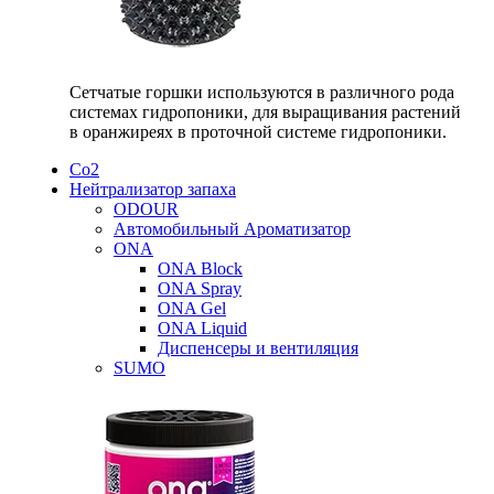
Сетчатые горшки используются в различного рода
системах гидропоники, для выращивания растений
в оранжиреях в проточной системе гидропоники.
Со2
Нейтрализатор запаха
ODOUR
Автомобильный Ароматизатор
ONA
ONA Block
ONA Spray
ONA Gel
ONA Liquid
Диспенсеры и вентиляция
SUMO