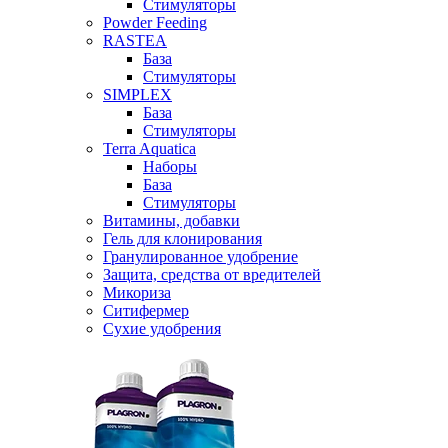
Стимуляторы
Powder Feeding
RASTEA
База
Стимуляторы
SIMPLEX
База
Стимуляторы
Terra Aquatica
Наборы
База
Стимуляторы
Витамины, добавки
Гель для клонирования
Гранулированное удобрение
Защита, средства от вредителей
Микориза
Ситифермер
Сухие удобрения