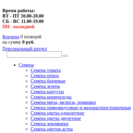
Время работы:
ВТ - ПТ 10.00-20.00
СБ - ВС 11.00-19.00
ПН - выходной
Корзина
0 позиций
на сумму
0 руб.
Персональный раздел
Семена
Семена томата
Семена перца
Семена бахчевые
Семена зелень
Семена капусты
Семена корнеплоды
Семена мяты, мелисы, ромашки
Семена пряновкусовые и малораспространенные
Семена цветы однолетние
Семена цветы двулетние
Семена земляники
Семена цветов астра