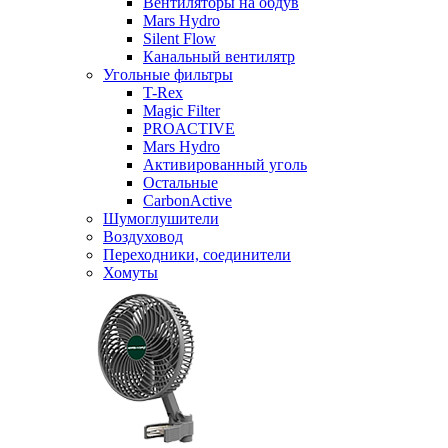
Вентиляторы на обдув
Mars Hydro
Silent Flow
Канальный вентилятр
Угольные фильтры
T-Rex
Magic Filter
PROACTIVE
Mars Hydro
Активированный уголь
Остальные
CarbonActive
Шумоглушители
Воздуховод
Переходники, соединители
Хомуты