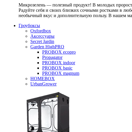
Микрозелень — полезный продукт! В молодых проростк
Радуйте себя и своих близких сочными ростками в любо
необычный вкус и дополнительную пользу. В нашем маг
Гроубоксы
Oxfordbox
Аксессуары
Secret Jardin
Garden HighPRO
PROBOX ecopro
Propagator
PROBOX indoor
PROBOX basic
PROBOX magnum
HOMEBOX
UrbanGrower