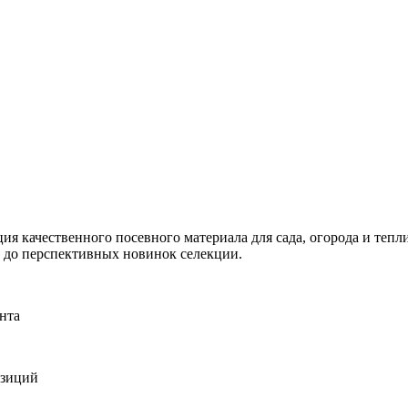
я качественного посевного материала для сада, огорода и тепли
и до перспективных новинок селекции.
нта
озиций