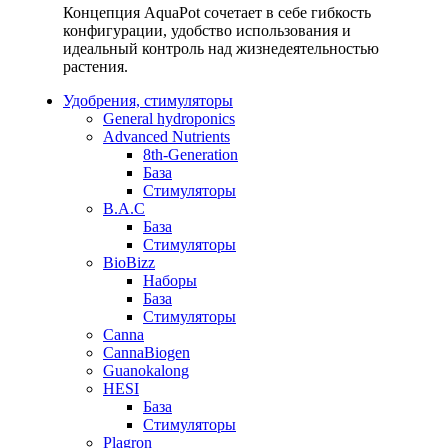
Концепция AquaPot сочетает в себе гибкость
конфигурации, удобство использования и
идеальный контроль над жизнедеятельностью
растения.
Удобрения, стимуляторы
General hydroponics
Advanced Nutrients
8th-Generation
База
Стимуляторы
B.A.C
База
Стимуляторы
BioBizz
Наборы
База
Стимуляторы
Canna
CannaBiogen
Guanokalong
HESI
База
Стимуляторы
Plagron