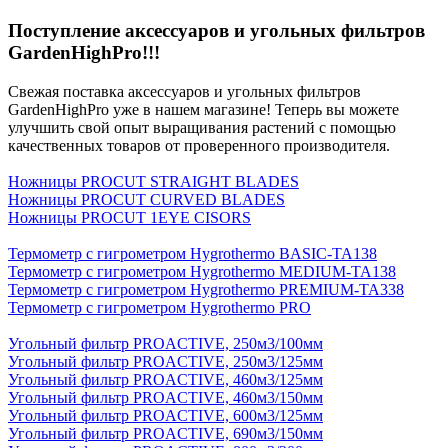
Поступление аксеcсуаров и угольных фильтров
GardenHighPro!!!
Свежая поставка аксессуаров и угольных фильтров
GardenHighPro уже в нашем магазине! Теперь вы можете
улучшить свой опыт выращивания растений с помощью
качественных товаров от проверенного производителя.
Ножницы PROCUT STRAIGHT BLADES
Ножницы PROCUT CURVED BLADES
Ножницы PROCUT 1EYE CISORS
Термометр с гигрометром Hygrothermo BASIC-TA138
Термометр с гигрометром Hygrothermo MEDIUM-TA138
Термометр с гигрометром Hygrothermo PREMIUM-TA338
Термометр с гигрометром Hygrothermo PRO
Угольный фильтр PROACTIVE, 250м3/100мм
Угольный фильтр PROACTIVE, 250м3/125мм
Угольный фильтр PROACTIVE, 460м3/125мм
Угольный фильтр PROACTIVE, 460м3/150мм
Угольный фильтр PROACTIVE, 600м3/125мм
Угольный фильтр PROACTIVE, 690м3/150мм