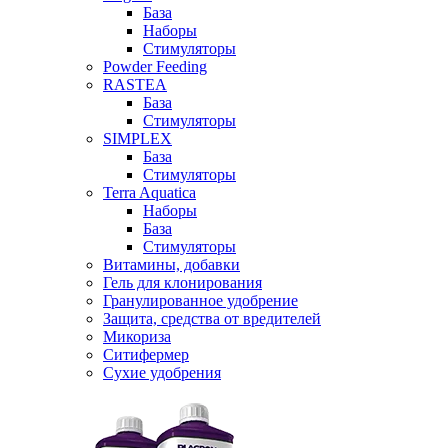
База
Наборы
Стимуляторы
Powder Feeding
RASTEA
База
Стимуляторы
SIMPLEX
База
Стимуляторы
Terra Aquatica
Наборы
База
Стимуляторы
Витамины, добавки
Гель для клонирования
Гранулированное удобрение
Защита, средства от вредителей
Микориза
Ситифермер
Сухие удобрения