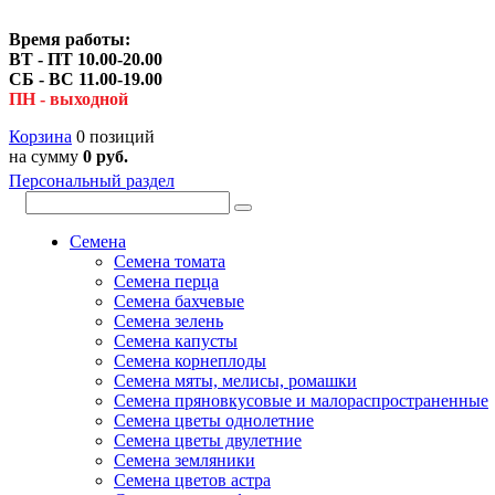
Время работы:
ВТ - ПТ 10.00-20.00
СБ - ВС 11.00-19.00
ПН - выходной
Корзина
0 позиций
на сумму
0 руб.
Персональный раздел
Семена
Семена томата
Семена перца
Семена бахчевые
Семена зелень
Семена капусты
Семена корнеплоды
Семена мяты, мелисы, ромашки
Семена пряновкусовые и малораспространенные
Семена цветы однолетние
Семена цветы двулетние
Семена земляники
Семена цветов астра