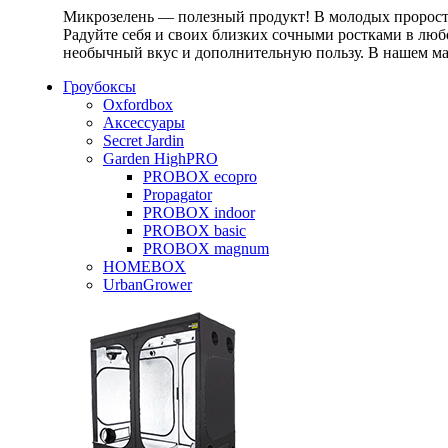
Микрозелень — полезный продукт! В молодых проростк
Радуйте себя и своих близких сочными ростками в любо
необычный вкус и дополнительную пользу. В нашем маг
Гроубоксы
Oxfordbox
Аксессуары
Secret Jardin
Garden HighPRO
PROBOX ecopro
Propagator
PROBOX indoor
PROBOX basic
PROBOX magnum
HOMEBOX
UrbanGrower