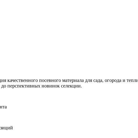
я качественного посевного материала для сада, огорода и тепли
и до перспективных новинок селекции.
нта
озиций