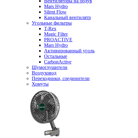
Вентиляторы на обдув
Mars Hydro
Silent Flow
Канальный вентилятр
Угольные фильтры
T-Rex
Magic Filter
PROACTIVE
Mars Hydro
Активированный уголь
Остальные
CarbonActive
Шумоглушители
Воздуховод
Переходники, соединители
Хомуты