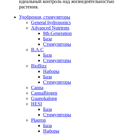
идеальный контроль над жизнедеятельностью
растения.
Удобрения, стимуляторы
General hydroponics
Advanced Nutrients
8th-Generation
База
Стимуляторы
B.A.C
База
Стимуляторы
BioBizz
Наборы
База
Стимуляторы
Canna
CannaBiogen
Guanokalong
HESI
База
Стимуляторы
Plagron
База
Наборы