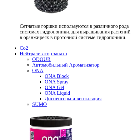
Сетчатые горшки используются в различного рода
системах гидропоники, для выращивания растений
в оранжиреях в проточной системе гидропоники.
Со2
Нейтрализатор запаха
ODOUR
Автомобильный Ароматизатор
ONA
ONA Block
ONA Spray
ONA Gel
ONA Liquid
Диспенсеры и вентиляция
SUMO