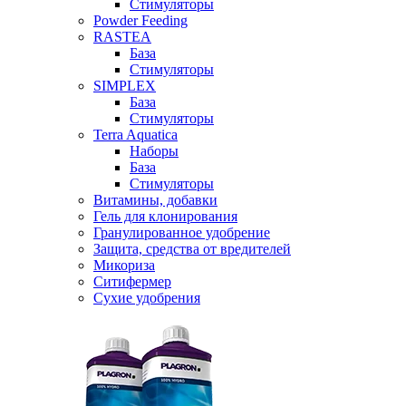
Стимуляторы
Powder Feeding
RASTEA
База
Стимуляторы
SIMPLEX
База
Стимуляторы
Terra Aquatica
Наборы
База
Стимуляторы
Витамины, добавки
Гель для клонирования
Гранулированное удобрение
Защита, средства от вредителей
Микориза
Ситифермер
Сухие удобрения