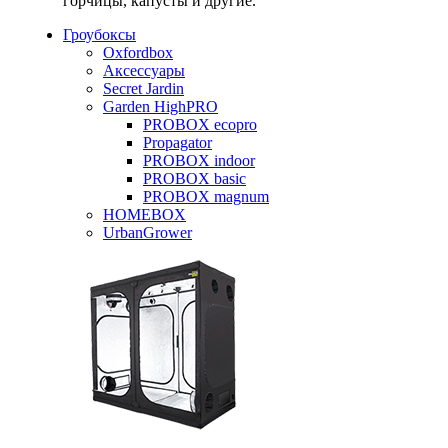
горчицы, капусты и другие.
Гроубоксы
Oxfordbox
Аксессуары
Secret Jardin
Garden HighPRO
PROBOX ecopro
Propagator
PROBOX indoor
PROBOX basic
PROBOX magnum
HOMEBOX
UrbanGrower