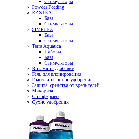
Стимуляторы
Powder Feeding
RASTEA
База
Стимуляторы
SIMPLEX
База
Стимуляторы
Terra Aquatica
Наборы
База
Стимуляторы
Витамины, добавки
Гель для клонирования
Гранулированное удобрение
Защита, средства от вредителей
Микориза
Ситифермер
Сухие удобрения