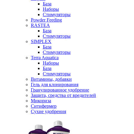
База
Наборы
Стимуляторы
Powder Feeding
RASTEA
База
Стимуляторы
SIMPLEX
База
Стимуляторы
Terra Aquatica
Наборы
База
Стимуляторы
Витамины, добавки
Гель для клонирования
Гранулированное удобрение
Защита, средства от вредителей
Микориза
Ситифермер
Сухие удобрения