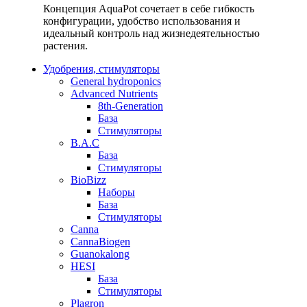
Концепция AquaPot сочетает в себе гибкость
конфигурации, удобство использования и
идеальный контроль над жизнедеятельностью
растения.
Удобрения, стимуляторы
General hydroponics
Advanced Nutrients
8th-Generation
База
Стимуляторы
B.A.C
База
Стимуляторы
BioBizz
Наборы
База
Стимуляторы
Canna
CannaBiogen
Guanokalong
HESI
База
Стимуляторы
Plagron