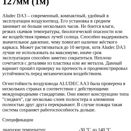
127мм (1м)
Aludec DA3 – современный, компактный, удобный в
эксплуатации воздухоотвод. Его установка в среднем
занимает не больше нескольких часов. Не боится влаги,
резких скачков температуры, биологической опасности или
же воздействия прямых лучей солнца. Способно выдерживать
значительное давление, чему помогает наличие жёсткого
каркаса. Может растягиваться до 10 метров, хотя Aludec DA3
лучше не использовать на максимуме, иначе срок
эксплуатации способен заметно сократиться. Неплохо
сочетается с деталями из пластика или же металла. Данный
вариант прошёл проверку на прочность и продемонстрировал
устойчивость перед механическим воздействием.
Огнестойкость воздуховода ALUDEC AA3 была проверена в
нескольких странах в соответствии с действующими
международными стандартами. Они имеют конструкцию типа
"сэндвич", где несколько слоев полиэстера и алюминия
полностью друг друга перекрывают. В случае пожара такая
система сохраняет работоспособность дольше.
Спецификации
диапазон температур: -30 °С до 140 °С