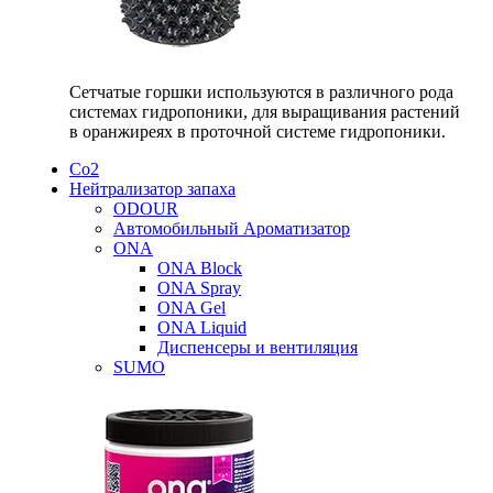
Сетчатые горшки используются в различного рода
системах гидропоники, для выращивания растений
в оранжиреях в проточной системе гидропоники.
Со2
Нейтрализатор запаха
ODOUR
Автомобильный Ароматизатор
ONA
ONA Block
ONA Spray
ONA Gel
ONA Liquid
Диспенсеры и вентиляция
SUMO