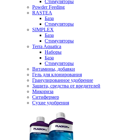
Стимуляторы
Powder Feeding
RASTEA
База
Стимуляторы
SIMPLEX
База
Стимуляторы
Terra Aquatica
Наборы
База
Стимуляторы
Витамины, добавки
Гель для клонирования
Гранулированное удобрение
Защита, средства от вредителей
Микориза
Ситифермер
Сухие удобрения