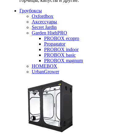
горчицы, капусты и другие.
Гроубоксы
Oxfordbox
Аксессуары
Secret Jardin
Garden HighPRO
PROBOX ecopro
Propagator
PROBOX indoor
PROBOX basic
PROBOX magnum
HOMEBOX
UrbanGrower