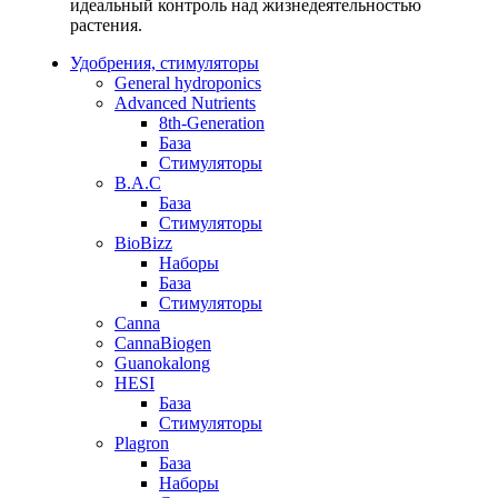
идеальный контроль над жизнедеятельностью
растения.
Удобрения, стимуляторы
General hydroponics
Advanced Nutrients
8th-Generation
База
Стимуляторы
B.A.C
База
Стимуляторы
BioBizz
Наборы
База
Стимуляторы
Canna
CannaBiogen
Guanokalong
HESI
База
Стимуляторы
Plagron
База
Наборы