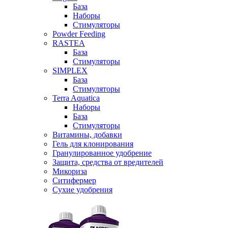
База
Наборы
Стимуляторы
Powder Feeding
RASTEA
База
Стимуляторы
SIMPLEX
База
Стимуляторы
Terra Aquatica
Наборы
База
Стимуляторы
Витамины, добавки
Гель для клонирования
Гранулированное удобрение
Защита, средства от вредителей
Микориза
Ситифермер
Сухие удобрения