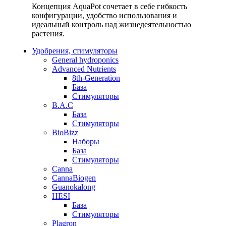
Концепция AquaPot сочетает в себе гибкость
конфигурации, удобство использования и
идеальный контроль над жизнедеятельностью
растения.
Удобрения, стимуляторы
General hydroponics
Advanced Nutrients
8th-Generation
База
Стимуляторы
B.A.C
База
Стимуляторы
BioBizz
Наборы
База
Стимуляторы
Canna
CannaBiogen
Guanokalong
HESI
База
Стимуляторы
Plagron