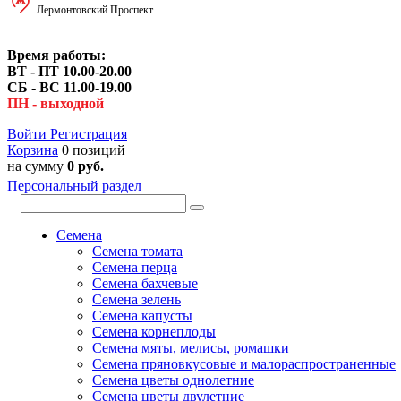
Лермонтовский Проспект
Время работы:
ВТ - ПТ 10.00-20.00
СБ - ВС 11.00-19.00
ПН - выходной
Войти
Регистрация
Корзина
0 позиций
на сумму
0 руб.
Персональный раздел
Семена
Семена томата
Семена перца
Семена бахчевые
Семена зелень
Семена капусты
Семена корнеплоды
Семена мяты, мелисы, ромашки
Семена пряновкусовые и малораспространенные
Семена цветы однолетние
Семена цветы двулетние