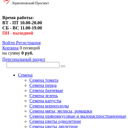
Лермонтовский Проспект
Время работы:
ВТ - ПТ 10.00-20.00
СБ - ВС 11.00-19.00
ПН - выходной
Войти
Регистрация
Корзина
0 позиций
на сумму
0 руб.
Персональный раздел
Семена
Семена томата
Семена перца
Семена бахчевые
Семена зелень
Семена капусты
Семена корнеплоды
Семена мяты, мелисы, ромашки
Семена пряновкусовые и малораспространенные
Семена цветы однолетние
Семена цветы двулетние