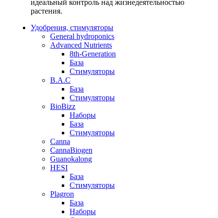
идеальный контроль над жизнедеятельностью
растения.
Удобрения, стимуляторы
General hydroponics
Advanced Nutrients
8th-Generation
База
Стимуляторы
B.A.C
База
Стимуляторы
BioBizz
Наборы
База
Стимуляторы
Canna
CannaBiogen
Guanokalong
HESI
База
Стимуляторы
Plagron
База
Наборы