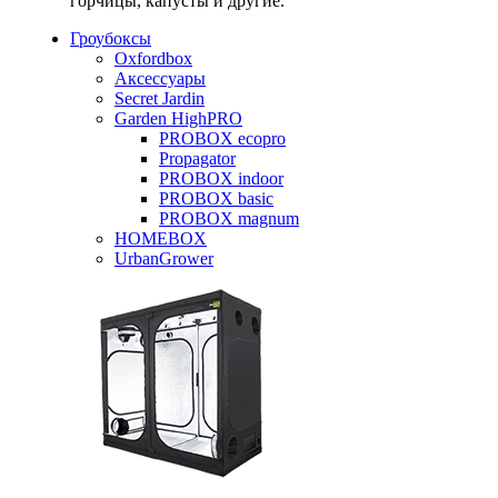
горчицы, капусты и другие.
Гроубоксы
Oxfordbox
Аксессуары
Secret Jardin
Garden HighPRO
PROBOX ecopro
Propagator
PROBOX indoor
PROBOX basic
PROBOX magnum
HOMEBOX
UrbanGrower