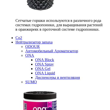
Сетчатые горшки используются в различного рода
системах гидропоники, для выращивания растений
в оранжиреях в проточной системе гидропоники.
Со2
Нейтрализатор запаха
ODOUR
Автомобильный Ароматизатор
ONA
ONA Block
ONA Spray
ONA Gel
ONA Liquid
Диспенсеры и вентиляция
SUMO