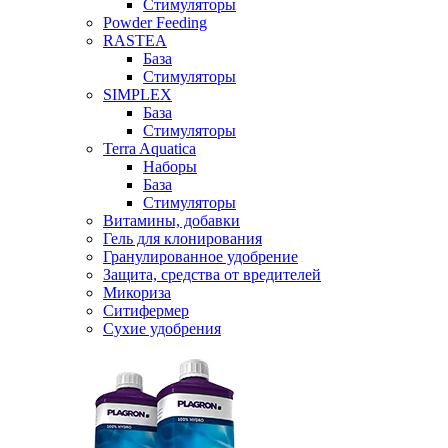
Стимуляторы
Powder Feeding
RASTEA
База
Стимуляторы
SIMPLEX
База
Стимуляторы
Terra Aquatica
Наборы
База
Стимуляторы
Витамины, добавки
Гель для клонирования
Гранулированное удобрение
Защита, средства от вредителей
Микориза
Ситифермер
Сухие удобрения