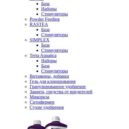
База
Наборы
Стимуляторы
Powder Feeding
RASTEA
База
Стимуляторы
SIMPLEX
База
Стимуляторы
Terra Aquatica
Наборы
База
Стимуляторы
Витамины, добавки
Гель для клонирования
Гранулированное удобрение
Защита, средства от вредителей
Микориза
Ситифермер
Сухие удобрения