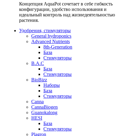
Концепция AquaPot сочетает в себе гибкость
конфигурации, удобство использования и
идеальный контроль над жизнедеятельностью
растения.
Удобрения, стимуляторы
General hydroponics
Advanced Nutrients
8th-Generation
База
Стимуляторы
B.A.C
База
Стимуляторы
BioBizz
Наборы
База
Стимуляторы
Canna
CannaBiogen
Guanokalong
HESI
База
Стимуляторы
Plagron