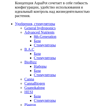
Концепция AquaPot сочетает в себе гибкость
конфигурации, удобство использования и
идеальный контроль над жизнедеятельностью
растения.
Удобрения, стимуляторы
General hydroponics
Advanced Nutrients
8th-Generation
База
Стимуляторы
B.A.C
База
Стимуляторы
BioBizz
Наборы
База
Стимуляторы
Canna
CannaBiogen
Guanokalong
HESI
База
Стимуляторы
Plagron