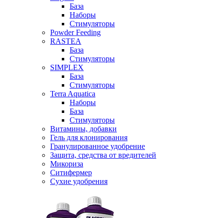
База
Наборы
Стимуляторы
Powder Feeding
RASTEA
База
Стимуляторы
SIMPLEX
База
Стимуляторы
Terra Aquatica
Наборы
База
Стимуляторы
Витамины, добавки
Гель для клонирования
Гранулированное удобрение
Защита, средства от вредителей
Микориза
Ситифермер
Сухие удобрения