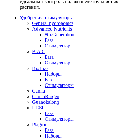
идеальный контроль над жизнедеятельностью
растения.
Удобрения, стимуляторы
General hydroponics
Advanced Nutrients
8th-Generation
База
Стимуляторы
B.A.C
База
Стимуляторы
BioBizz
Наборы
База
Стимуляторы
Canna
CannaBiogen
Guanokalong
HESI
База
Стимуляторы
Plagron
База
Наборы