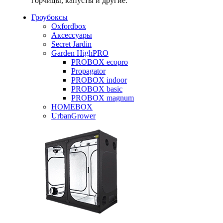
горчицы, капусты и другие.
Гроубоксы
Oxfordbox
Аксессуары
Secret Jardin
Garden HighPRO
PROBOX ecopro
Propagator
PROBOX indoor
PROBOX basic
PROBOX magnum
HOMEBOX
UrbanGrower