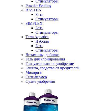
Стимуляторы
Powder Feeding
RASTEA
База
Стимуляторы
SIMPLEX
База
Стимуляторы
Terra Aquatica
Наборы
База
Стимуляторы
Витамины, добавки
Гель для клонирования
Гранулированное удобрение
Защита, средства от вредителей
Микориза
Ситифермер
Сухие удобрения