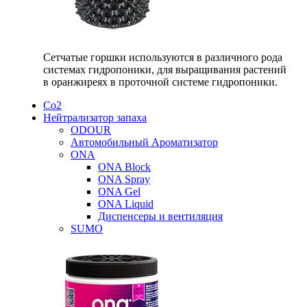
Сетчатые горшки используются в различного рода
системах гидропоники, для выращивания растений
в оранжиреях в проточной системе гидропоники.
Со2
Нейтрализатор запаха
ODOUR
Автомобильный Ароматизатор
ONA
ONA Block
ONA Spray
ONA Gel
ONA Liquid
Диспенсеры и вентиляция
SUMO