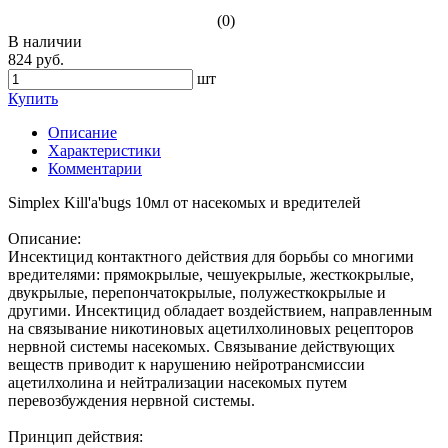
(0)
В наличии
824 руб.
шт
Купить
Описание
Характеристики
Комментарии
Simplex Kill'a'bugs 10мл от насекомых и вредителей
Описание:
Инсектицид контактного действия для борьбы со многими
вредителями: прямокрылые, чешуекрылые, жесткокрылые,
двукрылые, перепончатокрылые, полужесткокрылые и
другими. Инсектицид обладает воздействием, направленным
на связывание никотиновых ацетилхолиновых рецепторов
нервной системы насекомых. Связывание действующих
веществ приводит к нарушению нейротрансмиссии
ацетилхолина и нейтрализации насекомых путем
перевозбуждения нервной системы.
Принцип действия: