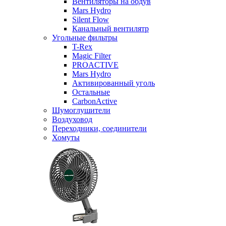
Вентиляторы на обдув
Mars Hydro
Silent Flow
Канальный вентилятр
Угольные фильтры
T-Rex
Magic Filter
PROACTIVE
Mars Hydro
Активированный уголь
Остальные
CarbonActive
Шумоглушители
Воздуховод
Переходники, соединители
Хомуты