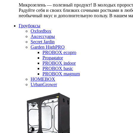
Микрозелень — полезный продукт! В молодых проростк
Радуйте себя и своих близких сочными ростками в любо
необычный вкус и дополнительную пользу. В нашем маг
Гроубоксы
Oxfordbox
Аксессуары
Secret Jardin
Garden HighPRO
PROBOX ecopro
Propagator
PROBOX indoor
PROBOX basic
PROBOX magnum
HOMEBOX
UrbanGrower