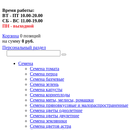
Время работы:
ВТ - ПТ 10.00-20.00
СБ - ВС 11.00-19.00
ПН - выходной
Корзина
0 позиций
на сумму
0 руб.
Персональный раздел
Семена
Семена томата
Семена перца
Семена бахчевые
Семена зелень
Семена капусты
Семена корнеплоды
Семена мяты, мелисы, ромашки
Семена пряновкусовые и малораспространенные
Семена цветы однолетние
Семена цветы двулетние
Семена земляники
Семена цветов астра