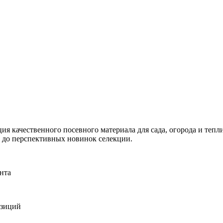
я качественного посевного материала для сада, огорода и тепли
и до перспективных новинок селекции.
нта
озиций