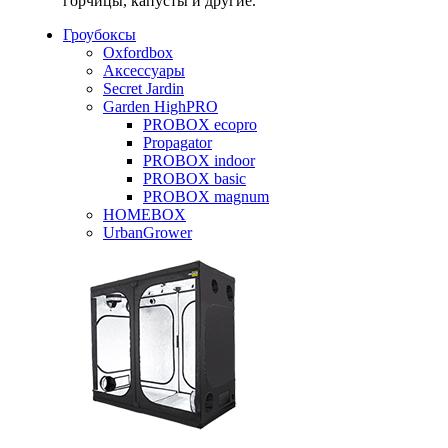
горчицы, капусты и другие.
Гроубоксы
Oxfordbox
Аксессуары
Secret Jardin
Garden HighPRO
PROBOX ecopro
Propagator
PROBOX indoor
PROBOX basic
PROBOX magnum
HOMEBOX
UrbanGrower