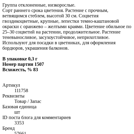
Группа отклоненные, низкорослые.
Сорт раннего срока цветения. Растение с прочным,
ветвящимся стеблем, высотой 30 см. Соцветия
гвоздикоцветные, крупные, лепестки темно-каштановой
окраски с оранжево – желтыми краями. Цветение обильное по
25–30 соцветий на растении, продолжительное. Растение
теневыносливое, засухоустойчивое, неприхотливое.
Используют для посадки в цветниках, для оформления
бордюров, украшения балконов.
В упаковке 0,3 г
Номер партии 1507
Всхожесть, % 83
Артикул
111758
Реквизиты
Товар / Запас
Базовая единица
шт
ID поста блога для комментариев
3353
Бренд
57661