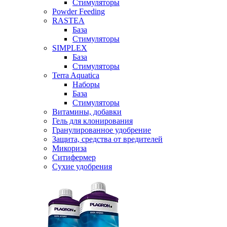
Стимуляторы
Powder Feeding
RASTEA
База
Стимуляторы
SIMPLEX
База
Стимуляторы
Terra Aquatica
Наборы
База
Стимуляторы
Витамины, добавки
Гель для клонирования
Гранулированное удобрение
Защита, средства от вредителей
Микориза
Ситифермер
Сухие удобрения