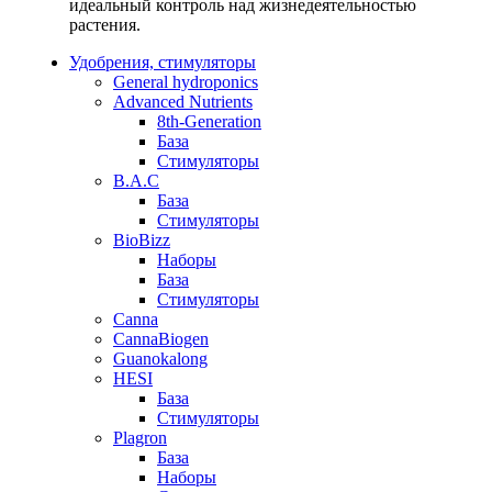
идеальный контроль над жизнедеятельностью
растения.
Удобрения, стимуляторы
General hydroponics
Advanced Nutrients
8th-Generation
База
Стимуляторы
B.A.C
База
Стимуляторы
BioBizz
Наборы
База
Стимуляторы
Canna
CannaBiogen
Guanokalong
HESI
База
Стимуляторы
Plagron
База
Наборы