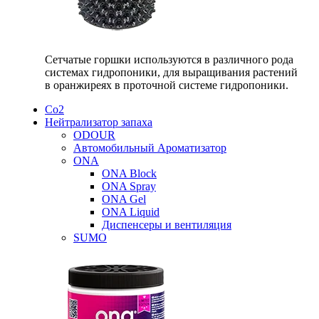
Сетчатые горшки используются в различного рода
системах гидропоники, для выращивания растений
в оранжиреях в проточной системе гидропоники.
Со2
Нейтрализатор запаха
ODOUR
Автомобильный Ароматизатор
ONA
ONA Block
ONA Spray
ONA Gel
ONA Liquid
Диспенсеры и вентиляция
SUMO