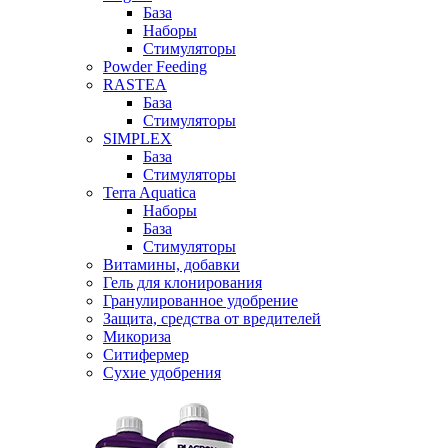
База
Наборы
Стимуляторы
Powder Feeding
RASTEA
База
Стимуляторы
SIMPLEX
База
Стимуляторы
Terra Aquatica
Наборы
База
Стимуляторы
Витамины, добавки
Гель для клонирования
Гранулированное удобрение
Защита, средства от вредителей
Микориза
Ситифермер
Сухие удобрения