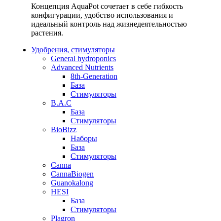
Концепция AquaPot сочетает в себе гибкость
конфигурации, удобство использования и
идеальный контроль над жизнедеятельностью
растения.
Удобрения, стимуляторы
General hydroponics
Advanced Nutrients
8th-Generation
База
Стимуляторы
B.A.C
База
Стимуляторы
BioBizz
Наборы
База
Стимуляторы
Canna
CannaBiogen
Guanokalong
HESI
База
Стимуляторы
Plagron