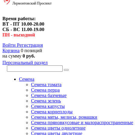
Лермонтовский Проспект
Время работы:
ВТ - ПТ 10.00-20.00
СБ - ВС 11.00-19.00
ПН - выходной
Войти
Регистрация
Корзина
0 позиций
на сумму
0 руб.
Персональный раздел
Семена
Семена томата
Семена перца
Семена бахчевые
Семена зелень
Семена капусты
Семена корнеплоды
Семена мяты, мелисы, ромашки
Семена пряновкусовые и малораспространенные
Семена цветы однолетние
Семена цветы двулетние