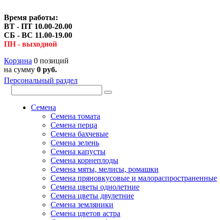
Время работы:
ВТ - ПТ 10.00-20.00
СБ - ВС 11.00-19.00
ПН - выходной
Корзина
0 позиций
на сумму
0 руб.
Персональный раздел
Семена
Семена томата
Семена перца
Семена бахчевые
Семена зелень
Семена капусты
Семена корнеплоды
Семена мяты, мелисы, ромашки
Семена пряновкусовые и малораспространенные
Семена цветы однолетние
Семена цветы двулетние
Семена земляники
Семена цветов астра