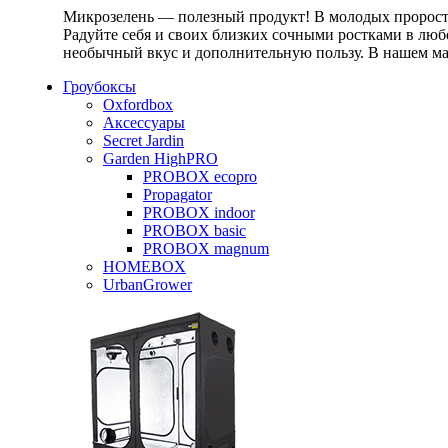
Микрозелень — полезный продукт! В молодых проростк
Радуйте себя и своих близких сочными ростками в любо
необычный вкус и дополнительную пользу. В нашем маг
Гроубоксы
Oxfordbox
Аксессуары
Secret Jardin
Garden HighPRO
PROBOX ecopro
Propagator
PROBOX indoor
PROBOX basic
PROBOX magnum
HOMEBOX
UrbanGrower