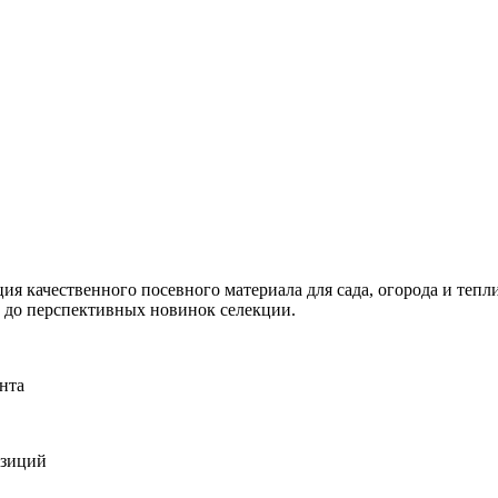
я качественного посевного материала для сада, огорода и тепли
и до перспективных новинок селекции.
нта
озиций