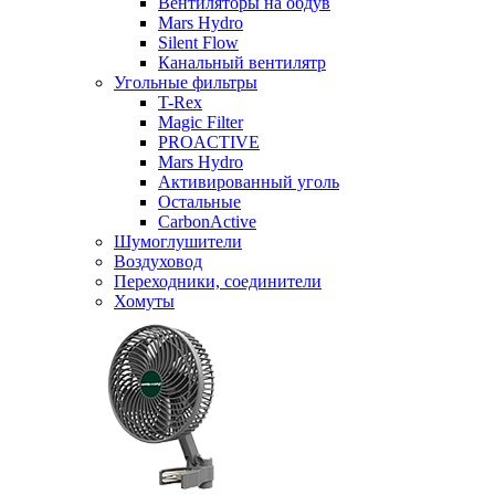
Вентиляторы на обдув
Mars Hydro
Silent Flow
Канальный вентилятр
Угольные фильтры
T-Rex
Magic Filter
PROACTIVE
Mars Hydro
Активированный уголь
Остальные
CarbonActive
Шумоглушители
Воздуховод
Переходники, соединители
Хомуты