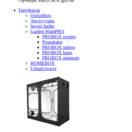
горчицы, капусты и другие.
Гроубоксы
Oxfordbox
Аксессуары
Secret Jardin
Garden HighPRO
PROBOX ecopro
Propagator
PROBOX indoor
PROBOX basic
PROBOX magnum
HOMEBOX
UrbanGrower