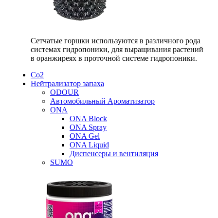
Сетчатые горшки используются в различного рода
системах гидропоники, для выращивания растений
в оранжиреях в проточной системе гидропоники.
Со2
Нейтрализатор запаха
ODOUR
Автомобильный Ароматизатор
ONA
ONA Block
ONA Spray
ONA Gel
ONA Liquid
Диспенсеры и вентиляция
SUMO