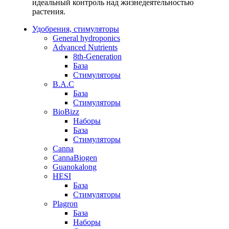
идеальный контроль над жизнедеятельностью
растения.
Удобрения, стимуляторы
General hydroponics
Advanced Nutrients
8th-Generation
База
Стимуляторы
B.A.C
База
Стимуляторы
BioBizz
Наборы
База
Стимуляторы
Canna
CannaBiogen
Guanokalong
HESI
База
Стимуляторы
Plagron
База
Наборы