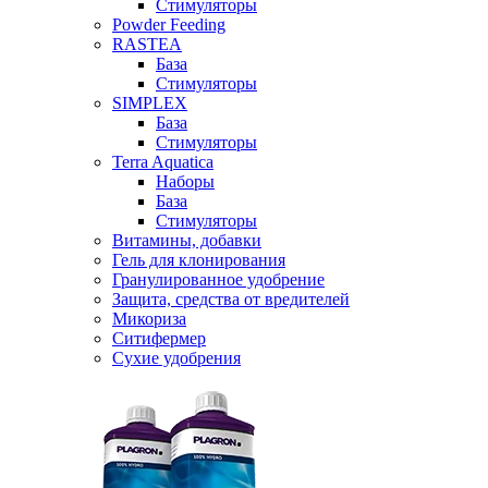
Стимуляторы
Powder Feeding
RASTEA
База
Стимуляторы
SIMPLEX
База
Стимуляторы
Terra Aquatica
Наборы
База
Стимуляторы
Витамины, добавки
Гель для клонирования
Гранулированное удобрение
Защита, средства от вредителей
Микориза
Ситифермер
Сухие удобрения