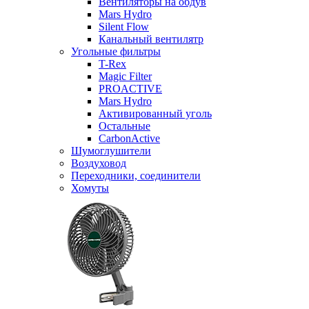
Вентиляторы на обдув
Mars Hydro
Silent Flow
Канальный вентилятр
Угольные фильтры
T-Rex
Magic Filter
PROACTIVE
Mars Hydro
Активированный уголь
Остальные
CarbonActive
Шумоглушители
Воздуховод
Переходники, соединители
Хомуты