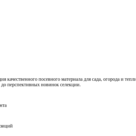
я качественного посевного материала для сада, огорода и тепли
и до перспективных новинок селекции.
нта
озиций