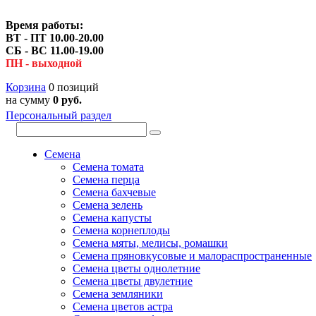
Время работы:
ВТ - ПТ 10.00-20.00
СБ - ВС 11.00-19.00
ПН - выходной
Корзина
0 позиций
на сумму
0 руб.
Персональный раздел
Семена
Семена томата
Семена перца
Семена бахчевые
Семена зелень
Семена капусты
Семена корнеплоды
Семена мяты, мелисы, ромашки
Семена пряновкусовые и малораспространенные
Семена цветы однолетние
Семена цветы двулетние
Семена земляники
Семена цветов астра