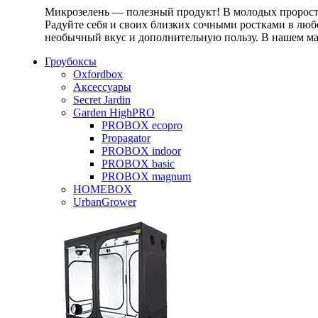
Микрозелень — полезный продукт! В молодых проростк
Радуйте себя и своих близких сочными ростками в любо
необычный вкус и дополнительную пользу. В нашем маг
Гроубоксы
Oxfordbox
Аксессуары
Secret Jardin
Garden HighPRO
PROBOX ecopro
Propagator
PROBOX indoor
PROBOX basic
PROBOX magnum
HOMEBOX
UrbanGrower