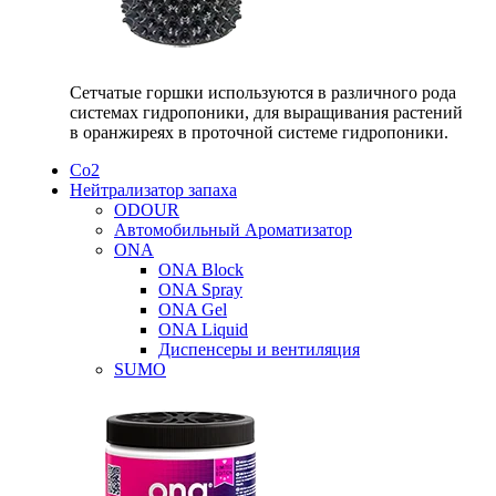
Сетчатые горшки используются в различного рода
системах гидропоники, для выращивания растений
в оранжиреях в проточной системе гидропоники.
Со2
Нейтрализатор запаха
ODOUR
Автомобильный Ароматизатор
ONA
ONA Block
ONA Spray
ONA Gel
ONA Liquid
Диспенсеры и вентиляция
SUMO