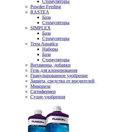
Стимуляторы
Powder Feeding
RASTEA
База
Стимуляторы
SIMPLEX
База
Стимуляторы
Terra Aquatica
Наборы
База
Стимуляторы
Витамины, добавки
Гель для клонирования
Гранулированное удобрение
Защита, средства от вредителей
Микориза
Ситифермер
Сухие удобрения