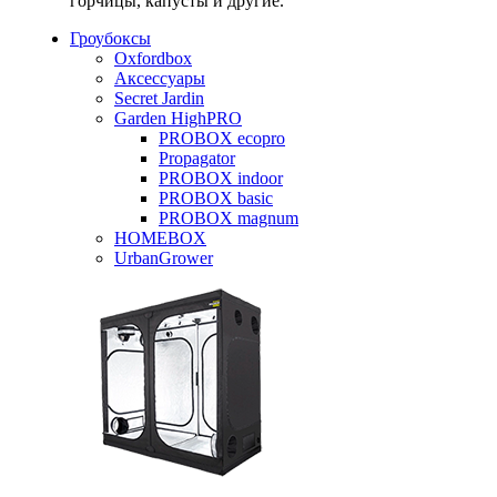
горчицы, капусты и другие.
Гроубоксы
Oxfordbox
Аксессуары
Secret Jardin
Garden HighPRO
PROBOX ecopro
Propagator
PROBOX indoor
PROBOX basic
PROBOX magnum
HOMEBOX
UrbanGrower