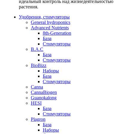
идеальный контроль над жизнедеятельностью
растения.
Удобрения, стимуляторы
General hydroponics
Advanced Nutrients
8th-Generation
База
Стимуляторы
B.A.C
База
Стимуляторы
BioBizz
Наборы
База
Стимуляторы
Canna
CannaBiogen
Guanokalong
HESI
База
Стимуляторы
Plagron
База
Наборы